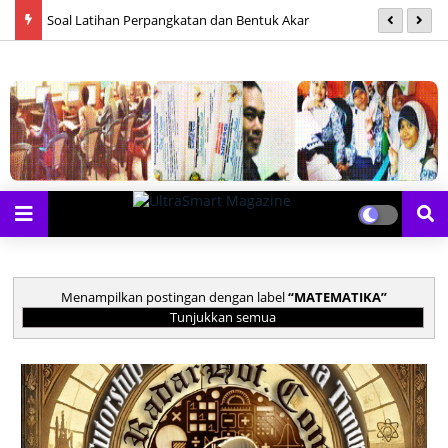
Soal Latihan Perpangkatan dan Bentuk Akar
S
Menampilkan postingan dengan label
MATEMATIKA
Tunjukkan semua