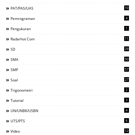
10
PAT/PAS/UAS
4
Pemrograman
1
Pengukuran
11
Radarhot Com
29
SD
50
SMA
57
SMP
27
Soal
2
Trigonometri
3
Tutorial
4
UN/UNBK/USBN
6
UTS/PTS
12
Video