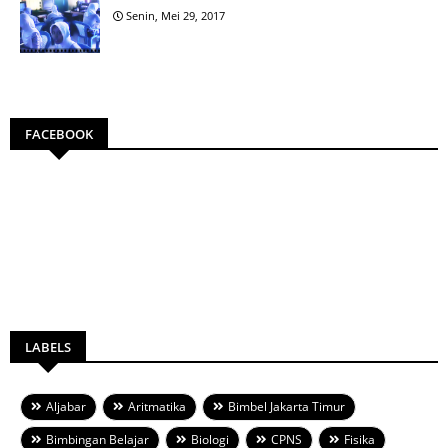
Senin, Mei 29, 2017
FACEBOOK
LABELS
Aljabar
Aritmatika
Bimbel Jakarta Timur
Bimbingan Belajar
Biologi
CPNS
Fisika