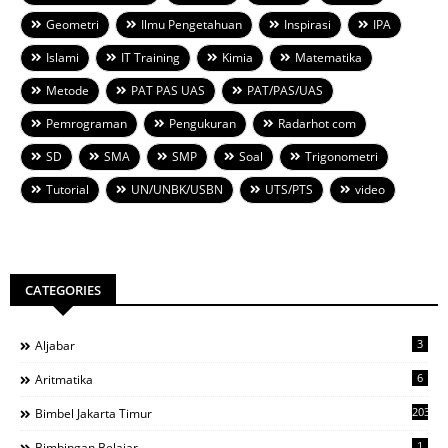
Geometri
Ilmu Pengetahuan
Inspirasi
IPA
Islami
IT Training
Kimia
Matematika
Metode
PAT PAS UAS
PAT/PAS/UAS
Pemrograman
Pengukuran
Radarhot com
SD
SMA
SMP
Soal
Trigonometri
Tutorial
UN/UNBK/USBN
UTS/PTS
video
CATEGORIES
3
Aljabar
6
Aritmatika
203
Bimbel Jakarta Timur
1
Bimbingan Belajar