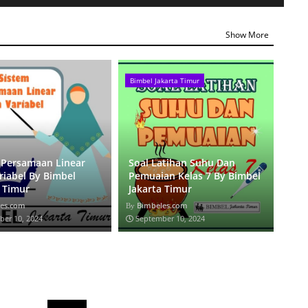
Show More
Bimbel Jakarta Timur
Alja
 Persamaan Linear
Soal Latihan Suhu Dan
GR
riabel By Bimbel
Pemuaian Kelas 7 By Bimbel
GAR
a Timur
Jakarta Timur
Jak
es.com
Bimbeles.com
Bi
ber 10, 2024
September 10, 2024
Se