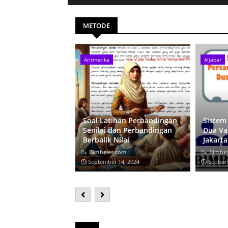
METODE
 Timur
Aritmatika
Aljabar
Soal Latihan Perbandingan
Sistem
 Persegi ? by
Senilai dan Perbandingan
Dua Va
arta Timur
Berbalik Nilai
Jakart
com
Bimbeles.com
Bimbel
6, 2024
September 14, 2024
Septem