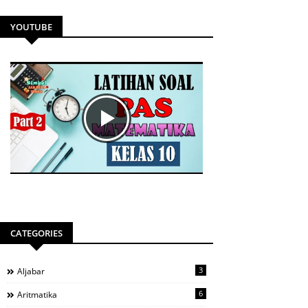
YOUTUBE
CATEGORIES
3
Aljabar
6
Aritmatika