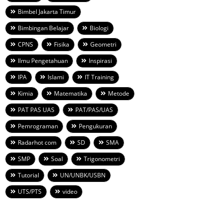
Bimbel Jakarta Timur
Bimbingan Belajar
Biologi
CPNS
Fisika
Geometri
Ilmu Pengetahuan
Inspirasi
IPA
Islami
IT Training
Kimia
Matematika
Metode
PAT PAS UAS
PAT/PAS/UAS
Pemrograman
Pengukuran
Radarhot com
SD
SMA
SMP
Soal
Trigonometri
Tutorial
UN/UNBK/USBN
UTS/PTS
video