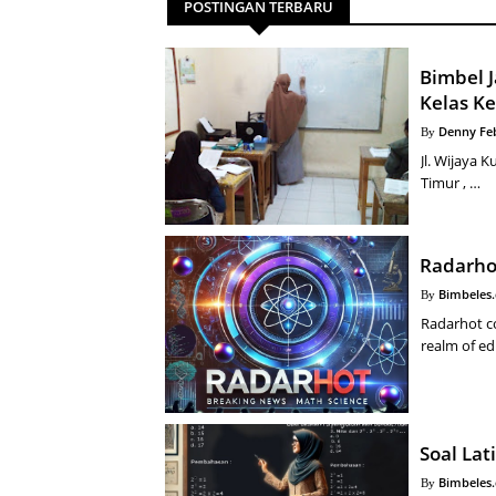
POSTINGAN TERBARU
Bimbel 
Kelas Ke
Denny Fe
Jl. Wijaya 
Timur , …
Radarho
Bimbeles
Radarhot co
realm of ed
Soal La
Bimbeles