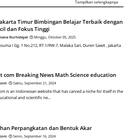
Tampilkan selengkapnya
Jakarta Timur Bimbingan Belajar Terbaik dengan
cil dan Fokus Tinggi
biana Nurhidayat
Minggu, Oktober 05, 2025
Kusuma I Gg. 1 No.212, RT.1/RW.7, Malaka Sari, Duren Sawit , Jakarta
t com Breaking News Math Science education
.com
Sabtu, September 21, 2024
m is an Indonesian website that has carved a niche for itself in the
ucational and scientific ne…
tihan Perpangkatan dan Bentuk Akar
.com
Senin, September 16, 2024