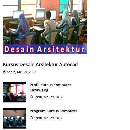
bar
Bimbel Jakarta Timur
Kursus Desain Arsitektur Autocad
ADIEN DAN PERSAMAAN
Senin, Mei 29, 2017
IS LURUS By Bimbel
Bangun Ruang Sisi Datar by
arta Timur
Bimbel Jakarta Timur
Profil Kursus Komputer
mbeles.com
Bimbeles.com
Karawang
ptember 06, 2024
September 06, 2024
Senin, Mei 29, 2017
Program Kursus Komputer
Senin, Mei 29, 2017