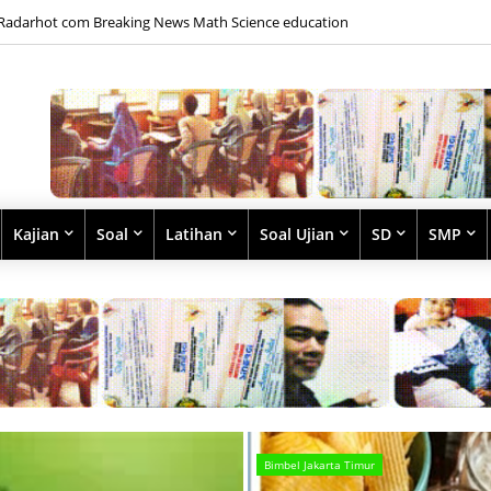
Radarhot com Breaking News Math Science education
Kajian
Soal
Latihan
Soal Ujian
SD
SMP
Bimbel Jakarta Timur