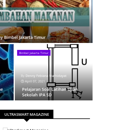
 Bimbel Jakarta Timur
Bimbel Jakarta Timur
Denny Febiana Nurhidayat
April 07, 2021
me
Pelajaran Soal Latihan Ujian
Sekolah IPA SD
ULTRASMART MAGAZINE