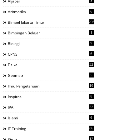
3
Aljabar
6
Aritmatika
203
Bimbel Jakarta Timur
1
Bimbingan Belajar
9
Biologi
6
CPNS
32
Fisika
5
Geometri
19
Ilmu Pengetahuan
8
Inspirasi
52
IPA
6
Islami
86
IT Training
12
Kimia