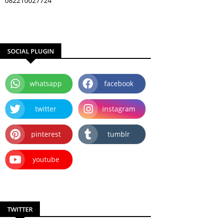
082210027724
SOCIAL PLUGIN
whatsapp
facebook
twitter
instagram
pinterest
tumblr
youtube
TWITTER