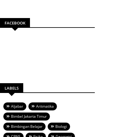
FACEBOOK
LABELS
Aljabar
Aritmatika
Bimbel Jakarta Timur
Bimbingan Belajar
Biologi
CPNS
Fisika
Geometri