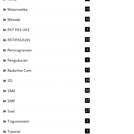
133
Matematika
10
Metode
9
PAT PAS UAS
10
PAT/PAS/UAS
4
Pemrograman
1
Pengukuran
11
Radarhot Com
29
SD
50
SMA
57
SMP
27
Soal
2
Trigonometri
3
Tutorial