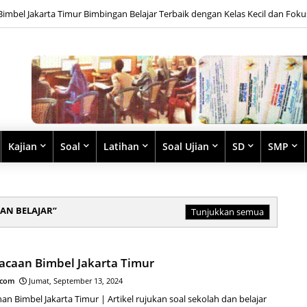
Radarhot com Breaking News Math Science education
Kajian
Soal
Latihan
Soal Ujian
SD
SMP
AN BELAJAR
Tunjukkan semua
Bacaan Bimbel Jakarta Timur
.com
Jumat, September 13, 2024
han Bimbel Jakarta Timur | Artikel rujukan soal sekolah dan belajar