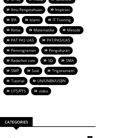
Ilmu Pengetahuan
Inspirasi
IPA
Islami
IT Training
Kimia
Matematika
Metode
PAT PAS UAS
PAT/PAS/UAS
Pemrograman
Pengukuran
Radarhot com
SD
SMA
SMP
Soal
Trigonometri
Tutorial
UN/UNBK/USBN
UTS/PTS
video
CATEGORIES