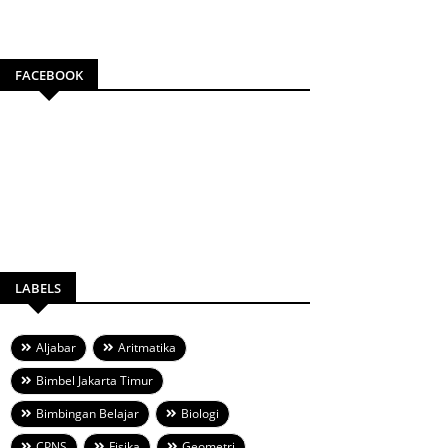
FACEBOOK
LABELS
Aljabar
Aritmatika
Bimbel Jakarta Timur
Bimbingan Belajar
Biologi
CPNS
Fisika
Geometri