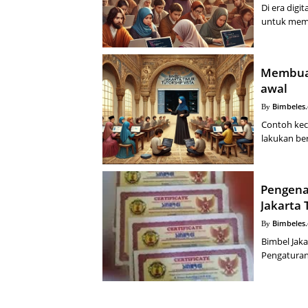
Di era digi
untuk memb
Membuat
awal
Bimbeles
Contoh kec
lakukan be
Pengena
Jakarta 
Bimbeles
Bimbel Jak
Pengaturan