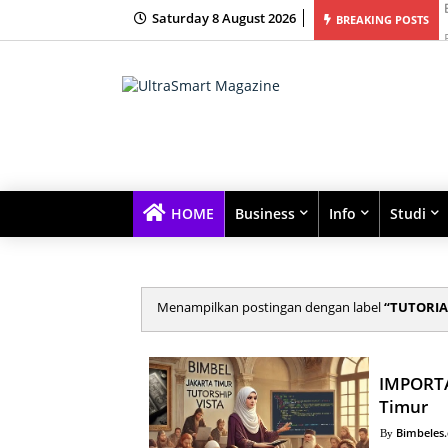
Saturday 8 August 2026
ur Bimbingan Belajar Terbaik dengan Kelas Kecil dan Fokus Tinggi
BREAKING POSTS
HOME
Business
Info
Studi
Menampilkan postingan dengan label
TUTORIA
IMPORTA
Timur
Bimbeles