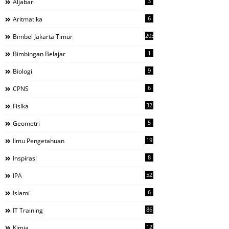
3
Aljabar
6
Aritmatika
203
Bimbel Jakarta Timur
1
Bimbingan Belajar
9
Biologi
6
CPNS
32
Fisika
5
Geometri
19
Ilmu Pengetahuan
8
Inspirasi
52
IPA
6
Islami
86
IT Training
12
Kimia