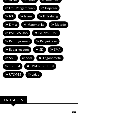
Ilmu Pengetahuan
Inspirasi
IPA
Islami
IT Training
Kimia
Matematika
Metode
PAT PAS UAS
PAT/PAS/UAS
Pemrograman
Pengukuran
Radarhot com
SD
SMA
SMP
Soal
Trigonometri
Tutorial
UN/UNBK/USBN
UTS/PTS
video
CATEGORIES