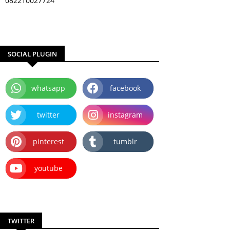
082210027724
SOCIAL PLUGIN
whatsapp
facebook
twitter
instagram
pinterest
tumblr
youtube
TWITTER