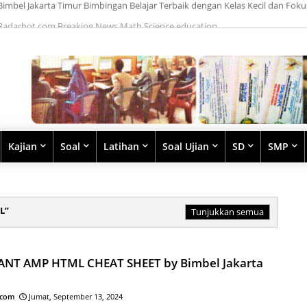
Radarhot com Breaking News Math Science education
Kajian
Soal
Latihan
Soal Ujian
SD
SMP
L
Tunjukkan semua
NT AMP HTML CHEAT SHEET by Bimbel Jakarta
.com
Jumat, September 13, 2024