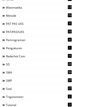
133
Matematika
10
Metode
9
PAT PAS UAS
10
PAT/PAS/UAS
4
Pemrograman
1
Pengukuran
11
Radarhot Com
29
SD
50
SMA
57
SMP
27
Soal
2
Trigonometri
3
Tutorial