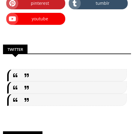
pinterest
tumblr
youtube
TWITTER