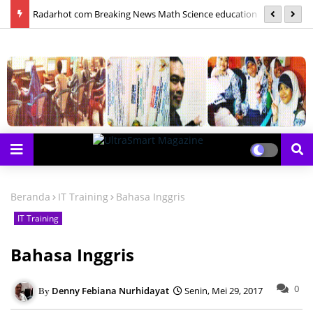
las
Radarhot com Breaking News Math Science education
S
Beranda
IT Training
Bahasa Inggris
IT Training
Bahasa Inggris
0
Denny Febiana Nurhidayat
Senin, Mei 29, 2017