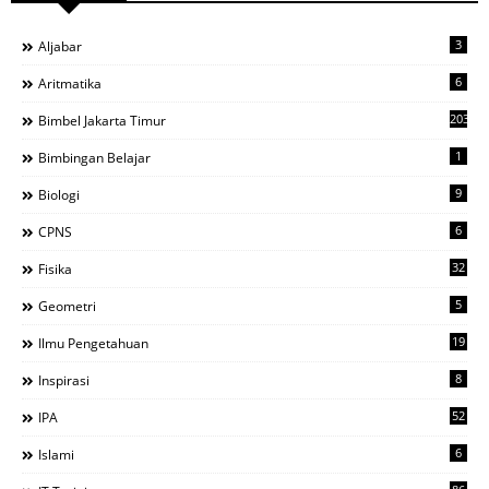
3
Aljabar
6
Aritmatika
203
Bimbel Jakarta Timur
1
Bimbingan Belajar
9
Biologi
6
CPNS
32
Fisika
5
Geometri
19
Ilmu Pengetahuan
8
Inspirasi
52
IPA
6
Islami