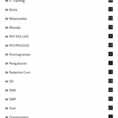
86
IT Training
12
Kimia
133
Matematika
10
Metode
9
PAT PAS UAS
10
PAT/PAS/UAS
4
Pemrograman
1
Pengukuran
11
Radarhot Com
29
SD
50
SMA
57
SMP
27
Soal
2
Trigonometri