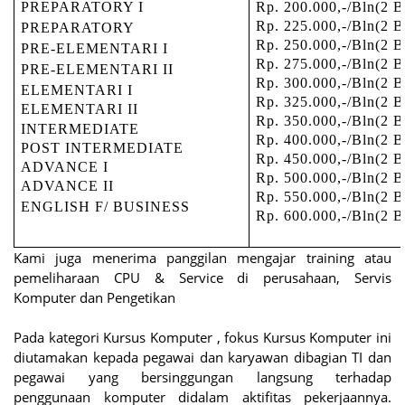
PREPARATORY I
Rp. 200.000,-/Bln(2 B
Rp. 225.000,-/Bln(2 B
PREPARATORY
Rp. 250.000,-/Bln(2 B
PRE-ELEMENTARI I
Rp. 275.000,-/Bln(2 B
PRE-ELEMENTARI II
Rp. 300.000,-/Bln(2 B
ELEMENTARI I
Rp. 325.000,-/Bln(2 B
ELEMENTARI II
Rp. 350.000,-/Bln(2 B
INTERMEDIATE
Rp. 400.000,-/Bln(2 B
POST INTERMEDIATE
Rp. 450.000,-/Bln(2 B
ADVANCE I
Rp. 500.000,-/Bln(2 B
ADVANCE II
Rp. 550.000,-/Bln(2 B
ENGLISH F/ BUSINESS
Rp. 600.000,-/Bln(2 B
Kami juga menerima panggilan mengajar training atau
pemeliharaan CPU & Service di perusahaan, Servis
Komputer dan Pengetikan
Pada kategori Kursus Komputer , fokus Kursus Komputer ini
diutamakan kepada pegawai dan karyawan dibagian TI dan
pegawai yang bersinggungan langsung terhadap
penggunaan komputer didalam aktifitas pekerjaannya.