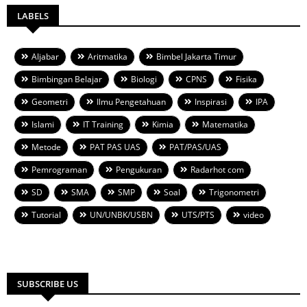
LABELS
Aljabar
Aritmatika
Bimbel Jakarta Timur
Bimbingan Belajar
Biologi
CPNS
Fisika
Geometri
Ilmu Pengetahuan
Inspirasi
IPA
Islami
IT Training
Kimia
Matematika
Metode
PAT PAS UAS
PAT/PAS/UAS
Pemrograman
Pengukuran
Radarhot com
SD
SMA
SMP
Soal
Trigonometri
Tutorial
UN/UNBK/USBN
UTS/PTS
video
SUBSCRIBE US