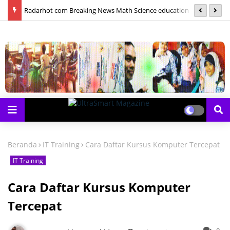
las
Radarhot com Breaking News Math Science education
S
Beranda
IT Training
Cara Daftar Kursus Komputer Tercepat
IT Training
Cara Daftar Kursus Komputer
Tercepat