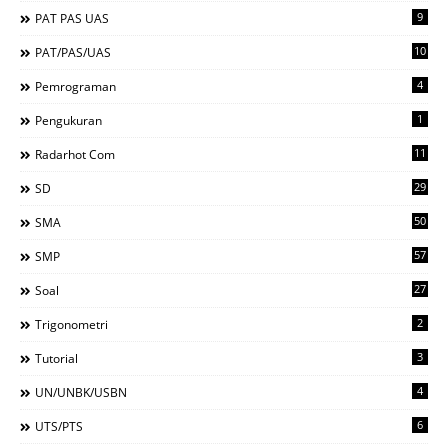
9
PAT PAS UAS
10
PAT/PAS/UAS
4
Pemrograman
1
Pengukuran
11
Radarhot Com
29
SD
50
SMA
57
SMP
27
Soal
2
Trigonometri
3
Tutorial
4
UN/UNBK/USBN
6
UTS/PTS