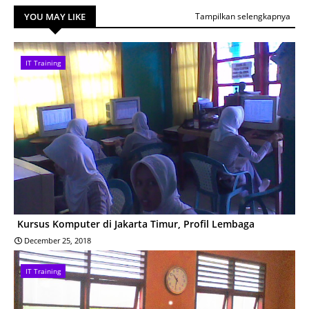
YOU MAY LIKE
Tampilkan selengkapnya
IT Training
Kursus Komputer di Jakarta Timur, Profil Lembaga
December 25, 2018
IT Training