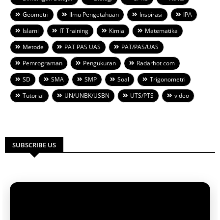
Geometri
Ilmu Pengetahuan
Inspirasi
IPA
Islami
IT Training
Kimia
Matematika
Metode
PAT PAS UAS
PAT/PAS/UAS
Pemrograman
Pengukuran
Radarhot com
SD
SMA
SMP
Soal
Trigonometri
Tutorial
UN/UNBK/USBN
UTS/PTS
video
SUBSCRIBE US