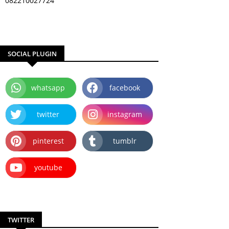
082210027724
SOCIAL PLUGIN
whatsapp
facebook
twitter
instagram
pinterest
tumblr
youtube
TWITTER