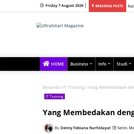
Friday 7 August 2026
BREAKING POSTS
Soa
HOME
Business
Info
Studi
Beranda
IT Training
Yang Membedakan den
IT Training
Yang Membedakan denga
Denny Febiana Nurhidayat
Senin, Me