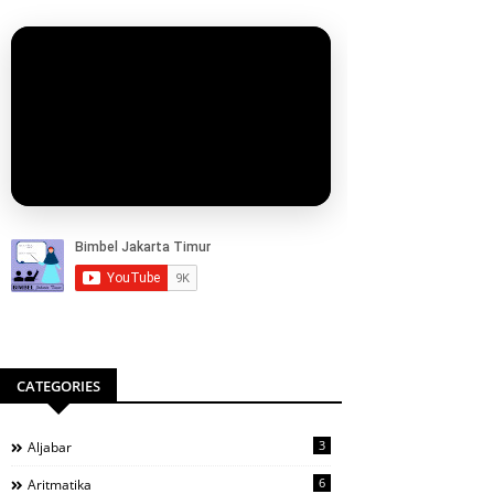
CATEGORIES
3
Aljabar
6
Aritmatika