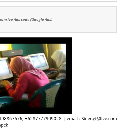
ponsive Ads code (Google Ads)
8998867676, +6287777909028 | email : Siner.gi@live.com
mpek