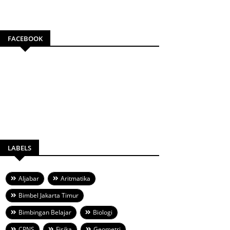
FACEBOOK
LABELS
Aljabar
Aritmatika
Bimbel Jakarta Timur
Bimbingan Belajar
Biologi
CPNS
Fisika
Geometri