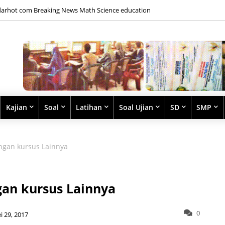
l Latihan Perpangkatan dan Bentuk Akar
Kajian
Soal
Latihan
Soal Ujian
SD
SMP
gan kursus Lainnya
n kursus Lainnya
0
i 29, 2017