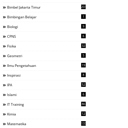
203
Bimbel Jakarta Timur
1
Bimbingan Belajar
9
Biologi
6
CPNS
32
Fisika
5
Geometri
19
Ilmu Pengetahuan
8
Inspirasi
52
IPA
6
Islami
86
IT Training
12
Kimia
133
Matematika