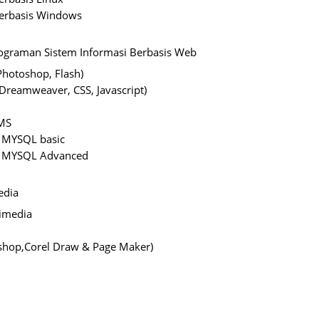
erbasis Windows
ograman Sistem Informasi Berbasis Web
hotoshop, Flash)
Dreamweaver, CSS, Javascript)
CMS
 MYSQL basic
& MYSQL Advanced
edia
timedia
shop,Corel Draw & Page Maker)