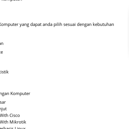
Komputer yang dapat anda pilih sesuai dengan kebutuhan
an
ce
istik
ringan Komputer
sar
njut
With Cisco
With Mikrotik
rbasis Linux