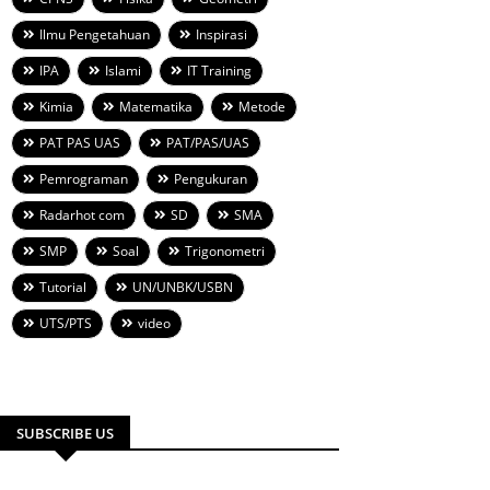
Ilmu Pengetahuan
Inspirasi
IPA
Islami
IT Training
Kimia
Matematika
Metode
PAT PAS UAS
PAT/PAS/UAS
Pemrograman
Pengukuran
Radarhot com
SD
SMA
SMP
Soal
Trigonometri
Tutorial
UN/UNBK/USBN
UTS/PTS
video
SUBSCRIBE US