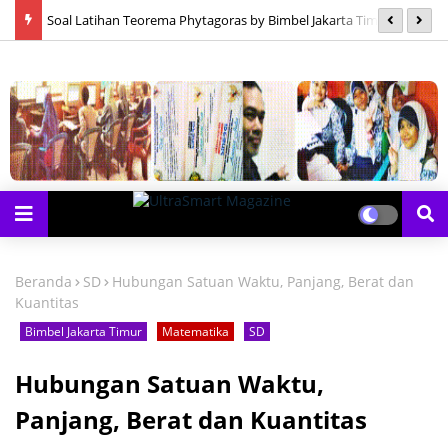
Soal Latihan Teorema Phytagoras by Bimbel Jakarta Timur
A
Beranda
SD
Hubungan Satuan Waktu, Panjang, Berat dan
Kuantitas
Bimbel Jakarta Timur
Matematika
SD
Hubungan Satuan Waktu,
Panjang, Berat dan Kuantitas