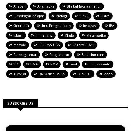
Aljabar
Aritmatika
Bimbel Jakarta Timur
Bimbingan Belajar
Biologi
CPNS
Fisika
Geometri
Ilmu Pengetahuan
Inspirasi
IPA
Islami
IT Training
Kimia
Matematika
Metode
PAT PAS UAS
PAT/PAS/UAS
Pemrograman
Pengukuran
Radarhot com
SD
SMA
SMP
Soal
Trigonometri
Tutorial
UN/UNBK/USBN
UTS/PTS
video
SUBSCRIBE US