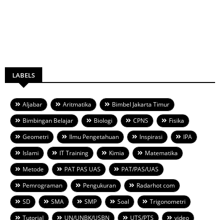
LABELS
Aljabar
Aritmatika
Bimbel Jakarta Timur
Bimbingan Belajar
Biologi
CPNS
Fisika
Geometri
Ilmu Pengetahuan
Inspirasi
IPA
Islami
IT Training
Kimia
Matematika
Metode
PAT PAS UAS
PAT/PAS/UAS
Pemrograman
Pengukuran
Radarhot com
SD
SMA
SMP
Soal
Trigonometri
Tutorial
UN/UNBK/USBN
UTS/PTS
video