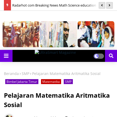
las
Radarhot com Breaking News Math Science education
S
Beranda
SMP
Pelajaran Matematika Aritmatika Sosial
Bimbel Jakarta Timur
Matematika
SMP
Pelajaran Matematika Aritmatika
Sosial