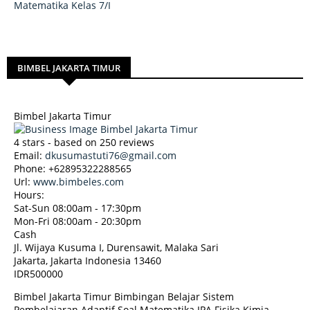
Matematika Kelas 7/I
BIMBEL JAKARTA TIMUR
Bimbel Jakarta Timur
4
stars - based on
250
reviews
Email:
dkusumastuti76@gmail.com
Phone:
+62895322288565
Url:
www.bimbeles.com
Hours:
Sat-Sun 08:00am - 17:30pm
Mon-Fri 08:00am - 20:30pm
Cash
Jl. Wijaya Kusuma I, Durensawit, Malaka Sari
Jakarta
,
Jakarta Indonesia
13460
IDR500000
Bimbel Jakarta Timur Bimbingan Belajar Sistem
Pembelajaran Adaptif Soal Matematika IPA Fisika Kimia