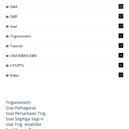
50
SMA
57
SMP
27
Soal
2
Trigonometri
3
Tutorial
4
UN/UNBK/USBN
6
UTS/PTS
12
Video
Trigonometri
Soal Pythagoras
Soal Persamaan Trig.
Soal Segitiga Segi-n
soal Trig. Analitika