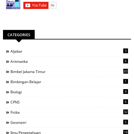
CATEGORIES
3
Aljabar
6
Aritmatika
203
Bimbel Jakarta Timur
1
Bimbingan Belajar
9
Biologi
6
CPNS
32
Fisika
5
Geometri
19
Ilmu Pengetahuan