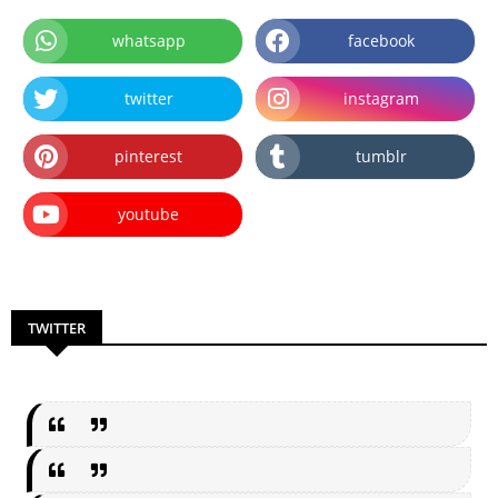
whatsapp
facebook
twitter
instagram
pinterest
tumblr
youtube
TWITTER