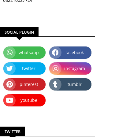
082210027724
SOCIAL PLUGIN
whatsapp
facebook
twitter
instagram
pinterest
tumblr
youtube
TWITTER