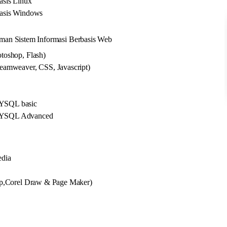
asis Linux
asis Windows
man Sistem Informasi Berbasis Web
toshop, Flash)
amweaver, CSS, Javascript)
S
YSQL basic
MYSQL Advanced
edia
op,Corel Draw & Page Maker)