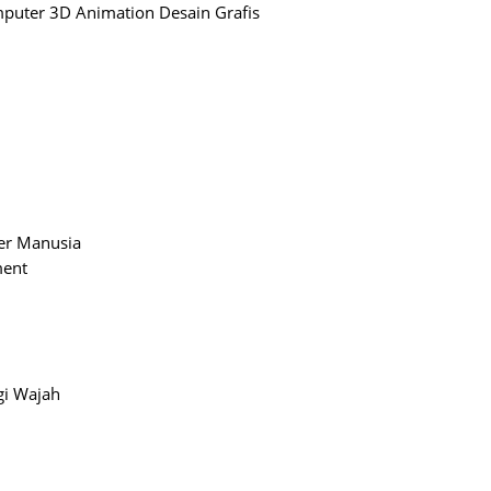
mputer 3D Animation Desain Grafis
er Manusia
ment
gi Wajah