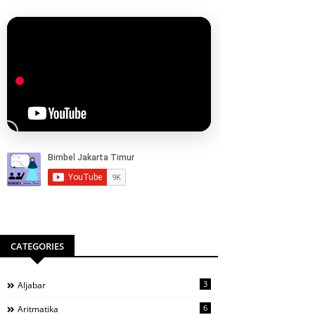
CATEGORIES
3
Aljabar
6
Aritmatika