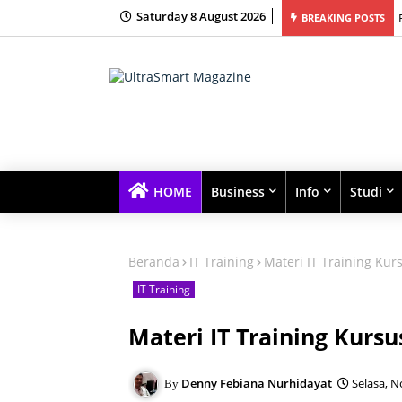
Saturday 8 August 2026
ur Bimbingan Belajar Terbaik dengan Kelas Kecil dan Fokus Tinggi
BREAKING POSTS
HOME
Business
Info
Studi
Beranda
IT Training
Materi IT Training Ku
IT Training
Materi IT Training Kur
Denny Febiana Nurhidayat
Selasa, 