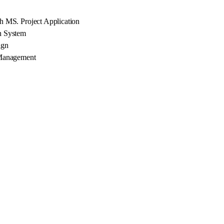
 MS. Project Application
n System
ign
 Management