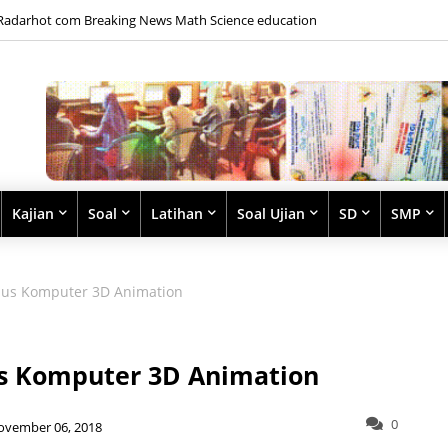
Radarhot com Breaking News Math Science education
Kajian
Soal
Latihan
Soal Ujian
SD
SMP
rsus Komputer 3D Animation
sus Komputer 3D Animation
0
November 06, 2018