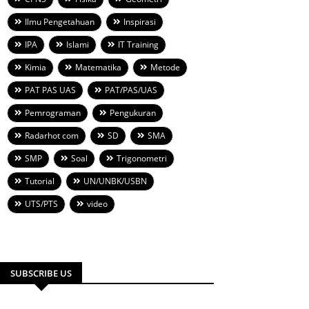
Ilmu Pengetahuan
Inspirasi
IPA
Islami
IT Training
Kimia
Matematika
Metode
PAT PAS UAS
PAT/PAS/UAS
Pemrograman
Pengukuran
Radarhot com
SD
SMA
SMP
Soal
Trigonometri
Tutorial
UN/UNBK/USBN
UTS/PTS
video
SUBSCRIBE US