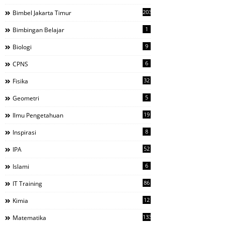
203
Bimbel Jakarta Timur
1
Bimbingan Belajar
9
Biologi
6
CPNS
32
Fisika
5
Geometri
19
Ilmu Pengetahuan
8
Inspirasi
52
IPA
6
Islami
86
IT Training
12
Kimia
133
Matematika