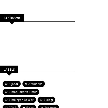
FACEBOOK
LABELS
Aljabar
Aritmatika
Bimbel Jakarta Timur
Bimbingan Belajar
Biologi
CPNS
Fisika
Geometri