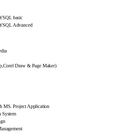
S
YSQL basic
MYSQL Advanced
edia
op,Corel Draw & Page Maker)
 MS. Project Application
n System
ign
 Management