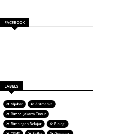
FACEBOOK
LABELS
Aljabar
Aritmatika
Bimbel Jakarta Timur
Bimbingan Belajar
Biologi
CPNS
Fisika
Geometri