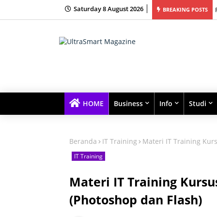
Saturday 8 August 2026
ur Bimbingan Belajar Terbaik dengan Kelas Kecil dan Fokus Tinggi
BREAKING POSTS
HOME
Business
Info
Studi
Beranda
IT Training
Materi IT Training Ku
IT Training
Materi IT Training Kurs
(Photoshop dan Flash)