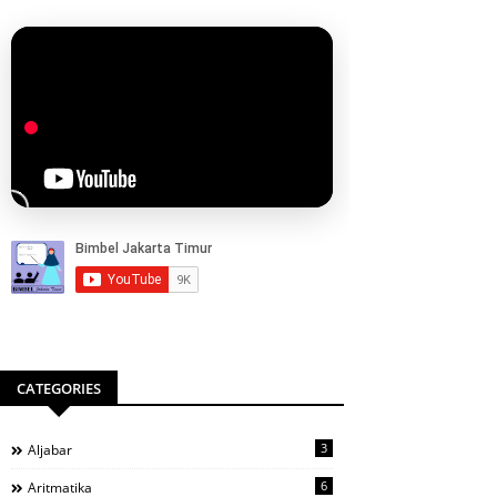
CATEGORIES
3
Aljabar
6
Aritmatika