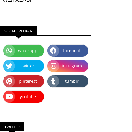
082210027724
SOCIAL PLUGIN
whatsapp
facebook
twitter
instagram
pinterest
tumblr
youtube
TWITTER