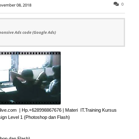
0
ovember 08, 2018
ponsive Ads code (Google Ads)
@live.com | Hp.+628998867676 | Materi IT.Training Kursus
gn Level 1 (Photoshop dan Flash)
hop dan Flash)