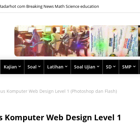
Radarhot com Breaking News Math Science education
Kajian
Soal
Latihan
Soal Ujian
SD
SMP
rsus Komputer Web Design Level 1 (Photoshop dan Flash)
us Komputer Web Design Level 1