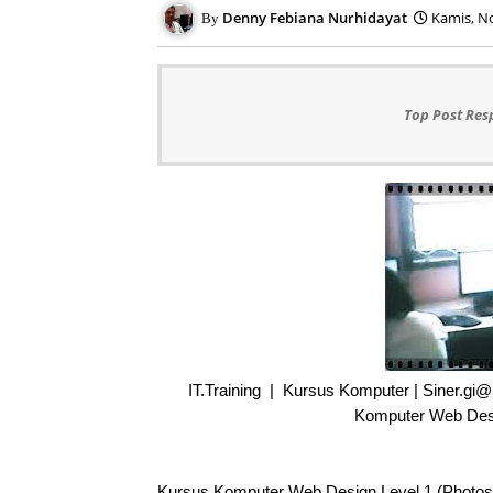
Denny Febiana Nurhidayat
Kamis, N
Top Post Res
IT.Training | Kursus Komputer | Siner.gi
Komputer Web Desi
Kursus Komputer Web Design Level 1 (Photos