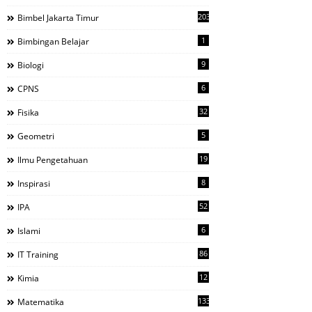
203
Bimbel Jakarta Timur
1
Bimbingan Belajar
9
Biologi
6
CPNS
32
Fisika
5
Geometri
19
Ilmu Pengetahuan
8
Inspirasi
52
IPA
6
Islami
86
IT Training
12
Kimia
133
Matematika