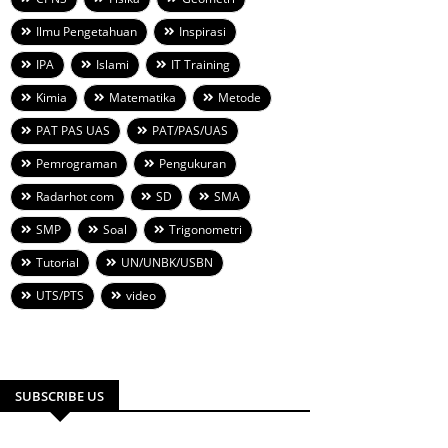
Ilmu Pengetahuan
Inspirasi
IPA
Islami
IT Training
Kimia
Matematika
Metode
PAT PAS UAS
PAT/PAS/UAS
Pemrograman
Pengukuran
Radarhot com
SD
SMA
SMP
Soal
Trigonometri
Tutorial
UN/UNBK/USBN
UTS/PTS
video
SUBSCRIBE US