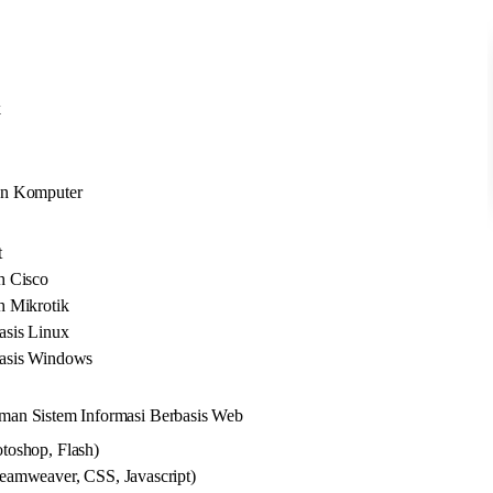
k
an Komputer
t
h Cisco
h Mikrotik
asis Linux
asis Windows
man Sistem Informasi Berbasis Web
toshop, Flash)
amweaver, CSS, Javascript)