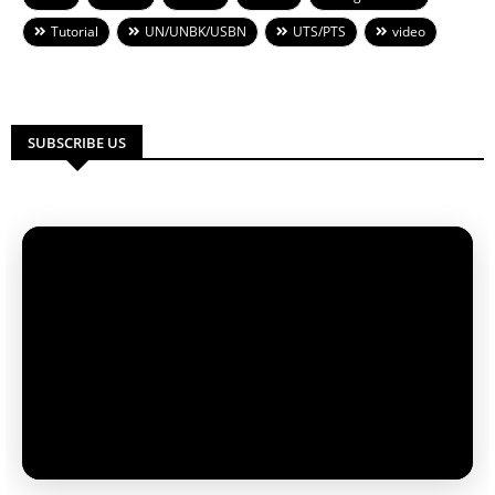
Tutorial
UN/UNBK/USBN
UTS/PTS
video
SUBSCRIBE US