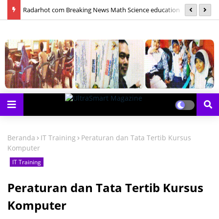
las
Radarhot com Breaking News Math Science education
S
Beranda
IT Training
Peraturan dan Tata Tertib Kursus
Komputer
IT Training
Peraturan dan Tata Tertib Kursus
Komputer