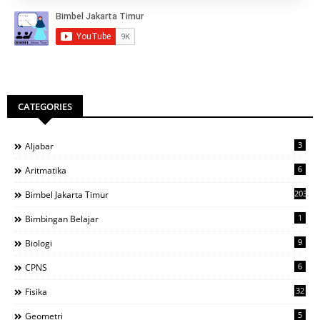
CATEGORIES
3
Aljabar
6
Aritmatika
203
Bimbel Jakarta Timur
1
Bimbingan Belajar
9
Biologi
6
CPNS
32
Fisika
5
Geometri