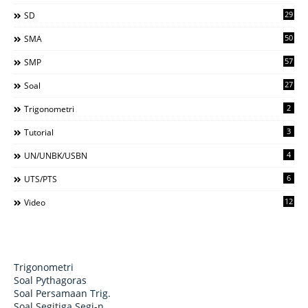
29
SD
50
SMA
57
SMP
27
Soal
2
Trigonometri
3
Tutorial
4
UN/UNBK/USBN
6
UTS/PTS
12
Video
Trigonometri
Soal Pythagoras
Soal Persamaan Trig.
Soal Segitiga Segi-n