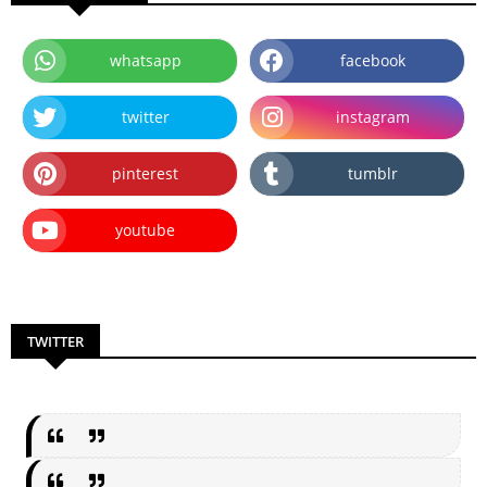
whatsapp
facebook
twitter
instagram
pinterest
tumblr
youtube
TWITTER