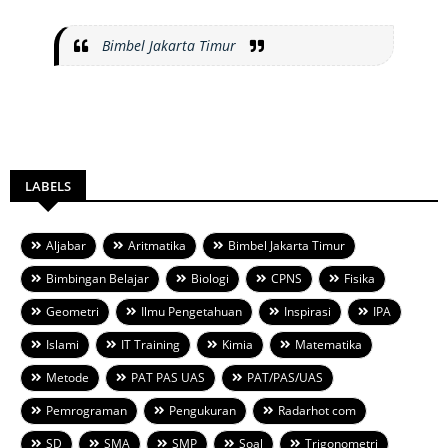
Bimbel Jakarta Timur
LABELS
Aljabar
Aritmatika
Bimbel Jakarta Timur
Bimbingan Belajar
Biologi
CPNS
Fisika
Geometri
Ilmu Pengetahuan
Inspirasi
IPA
Islami
IT Training
Kimia
Matematika
Metode
PAT PAS UAS
PAT/PAS/UAS
Pemrograman
Pengukuran
Radarhot com
SD
SMA
SMP
Soal
Trigonometri