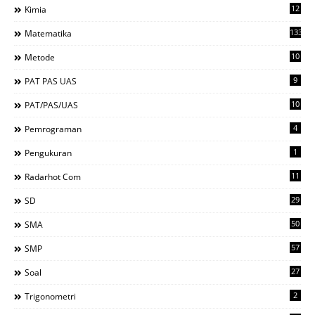
12
Kimia
133
Matematika
10
Metode
9
PAT PAS UAS
10
PAT/PAS/UAS
4
Pemrograman
1
Pengukuran
11
Radarhot Com
29
SD
50
SMA
57
SMP
27
Soal
2
Trigonometri