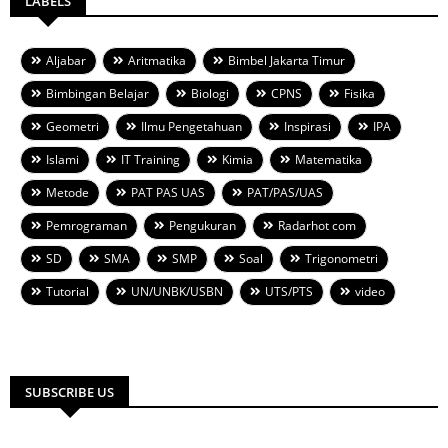
LABELS
Aljabar
Aritmatika
Bimbel Jakarta Timur
Bimbingan Belajar
Biologi
CPNS
Fisika
Geometri
Ilmu Pengetahuan
Inspirasi
IPA
Islami
IT Training
Kimia
Matematika
Metode
PAT PAS UAS
PAT/PAS/UAS
Pemrograman
Pengukuran
Radarhot com
SD
SMA
SMP
Soal
Trigonometri
Tutorial
UN/UNBK/USBN
UTS/PTS
video
SUBSCRIBE US