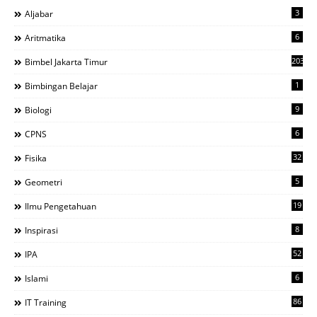
3
Aljabar
6
Aritmatika
203
Bimbel Jakarta Timur
1
Bimbingan Belajar
9
Biologi
6
CPNS
32
Fisika
5
Geometri
19
Ilmu Pengetahuan
8
Inspirasi
52
IPA
6
Islami
86
IT Training