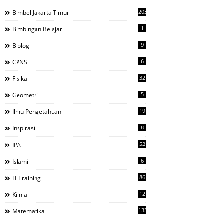
203
Bimbel Jakarta Timur
1
Bimbingan Belajar
9
Biologi
6
CPNS
32
Fisika
5
Geometri
19
Ilmu Pengetahuan
8
Inspirasi
52
IPA
6
Islami
86
IT Training
12
Kimia
133
Matematika