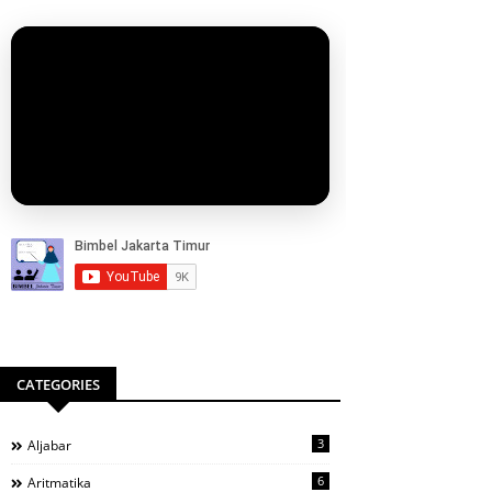
CATEGORIES
3
Aljabar
6
Aritmatika