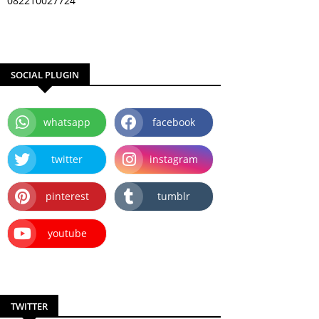
082210027724
SOCIAL PLUGIN
whatsapp
facebook
twitter
instagram
pinterest
tumblr
youtube
TWITTER