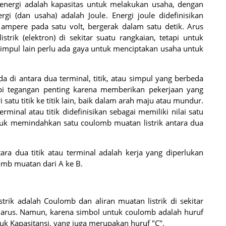
 energi adalah kapasitas untuk melakukan usaha, dengan
gi (dan usaha) adalah Joule. Energi joule didefinisikan
 ampere pada satu volt, bergerak dalam satu detik. Arus
istrik (elektron) di sekitar suatu rangkaian, tetapi untuk
impul lain perlu ada gaya untuk menciptakan usaha untuk
 di antara dua terminal, titik, atau simpul yang berbeda
api tegangan penting karena memberikan pekerjaan yang
tu titik ke titik lain, baik dalam arah maju atau mundur.
rminal atau titik didefinisikan sebagai memiliki nilai satu
untuk memindahkan satu coulomb muatan listrik antara dua
ra dua titik atau terminal adalah kerja yang diperlukan
mb muatan dari A ke B.
trik adalah Coulomb dan aliran muatan listrik di sekitar
n arus. Namun, karena simbol untuk coulomb adalah huruf
uk Kapasitansi, yang juga merupakan huruf "C".