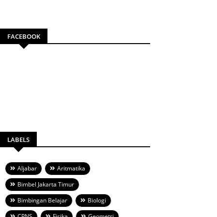
FACEBOOK
LABELS
Aljabar
Aritmatika
Bimbel Jakarta Timur
Bimbingan Belajar
Biologi
CPNS
Fisika
Geometri