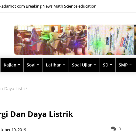
Radarhot com Breaking News Math Science education
Kajian
Soal
Latihan
Soal Ujian
SD
SMP
n Daya Listrik
rgi Dan Daya Listrik
0
tober 19, 2019