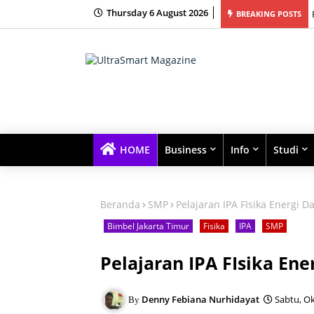
Thursday 6 August 2026
ur Bimbingan Belajar Terbaik dengan Kelas Kecil dan Fokus Tinggi
BREAKING POSTS
HOME
Business
Info
Studi
Beranda
SMP
Pelajaran IPA FIsika Energi Da
Bimbel Jakarta Timur
Fisika
IPA
SMP
Pelajaran IPA FIsika Ene
Denny Febiana Nurhidayat
Sabtu, Ok