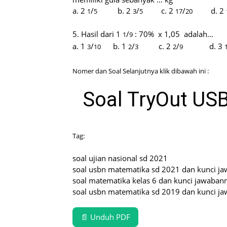
a. 2
/
b. 2
/
c.
2
/
d. 2
1
5
3
5
17
20
5. Hasil dari 1
/
: 70%
x 1,05
adalah…
1
9
a. 1
/
b. 1
/
c. 2
/
d. 3
3
10
2
3
2
9
Nomer dan Soal Selanjutnya klik dibawah ini :
Soal TryOut US
Tag:
soal ujian nasional sd 2021
soal usbn matematika sd 2021 dan kunci j
soal matematika kelas 6 dan kunci jawaban
soal usbn matematika sd 2019 dan kunci j
📄 Unduh PDF