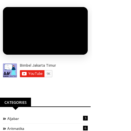
CATEGORIES
3
Aljabar
6
Aritmatika