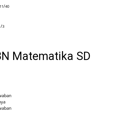
/
11
40
/
1
3
BN Matematika SD
awaban
nya
awaban