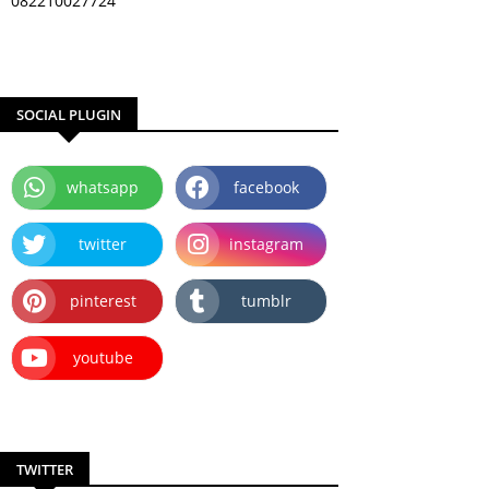
082210027724
SOCIAL PLUGIN
whatsapp
facebook
twitter
instagram
pinterest
tumblr
youtube
TWITTER