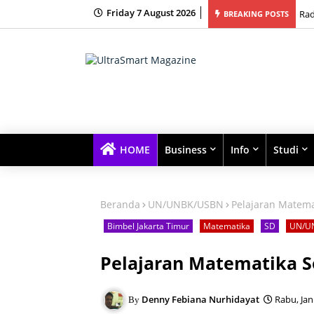
Friday 7 August 2026
bingan Belajar Terbaik dengan Kelas Kecil dan Fokus Tinggi
Rad
BREAKING POSTS
HOME
Business
Info
Studi
Beranda
UN/UNBK/USBN
Pelajaran Matema
Bimbel Jakarta Timur
Matematika
SD
UN/U
Pelajaran Matematika S
Denny Febiana Nurhidayat
Rabu, Jan