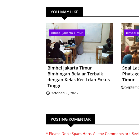
YOU MAY LIKE
Bimbel Jakarta Timur
Bimbel J
Bimbel Jakarta Timur
Soal La
Bimbingan Belajar Terbaik
Phytago
dengan Kelas Kecil dan Fokus
Timur
Tinggi
Septemb
October 05, 2025
POSTING KOMENTAR
* Please Don't Spam Here. All the Comments are Rev