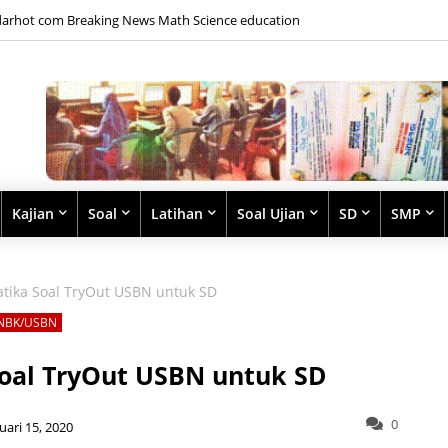
arhot com Breaking News Math Science education
Kajian
Soal
Latihan
Soal Ujian
SD
SMP
tika Soal TryOut USBN untuk SD
NBK/USBN
oal TryOut USBN untuk SD
0
uari 15, 2020