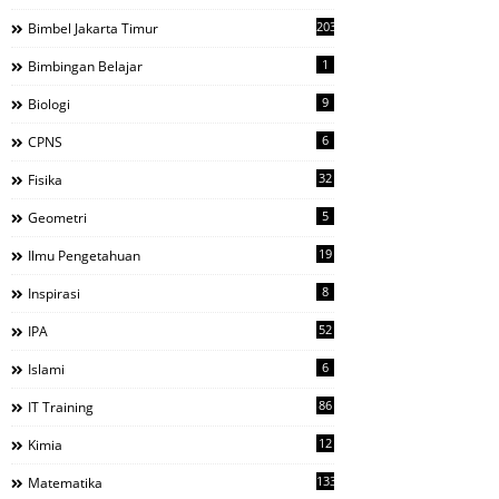
203
Bimbel Jakarta Timur
1
Bimbingan Belajar
9
Biologi
6
CPNS
32
Fisika
5
Geometri
19
Ilmu Pengetahuan
8
Inspirasi
52
IPA
6
Islami
86
IT Training
12
Kimia
133
Matematika