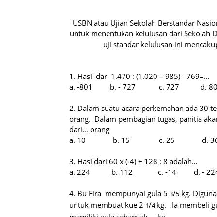
USBN atau Ujian Sekolah Berstandar Nasiona
untuk menentukan kelulusan dari Sekolah Da
uji standar kelulusan ini mencaku
1. Hasil dari 1.470 : (1.020 – 985) - 769=…
a. -801
b. - 727
c. 727
d. 8
2. Dalam suatu acara perkemahan ada 30 ten
orang.
Dalam pembagian tugas, panitia aka
dari… orang
a. 10
b. 15
c. 25
d. 3
3. Hasildari 60 x (-4) + 128 : 8 adalah…
a. 224
b. 112
c. -14
d. - 22
4. Bu Fira
mempunyai gula 5
/
kg. Digun
3
5
untuk membuat kue 2
/
kg.
Ia membeli g
1
4
memiliki gula sebanyak … kg