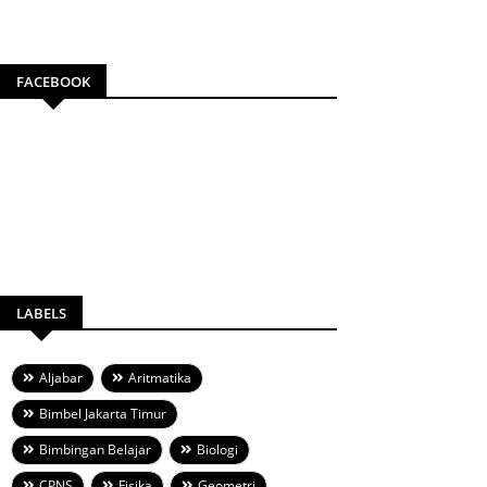
FACEBOOK
LABELS
Aljabar
Aritmatika
Bimbel Jakarta Timur
Bimbingan Belajar
Biologi
CPNS
Fisika
Geometri