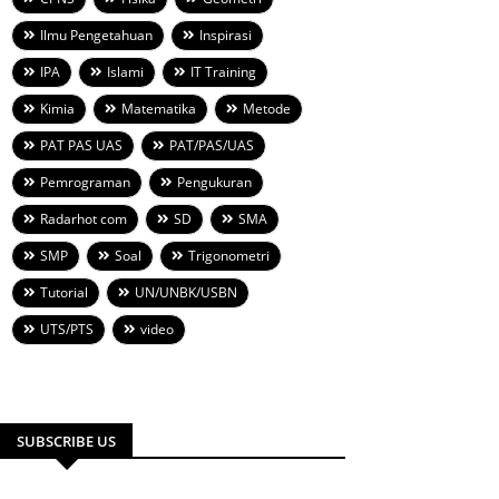
Ilmu Pengetahuan
Inspirasi
IPA
Islami
IT Training
Kimia
Matematika
Metode
PAT PAS UAS
PAT/PAS/UAS
Pemrograman
Pengukuran
Radarhot com
SD
SMA
SMP
Soal
Trigonometri
Tutorial
UN/UNBK/USBN
UTS/PTS
video
SUBSCRIBE US