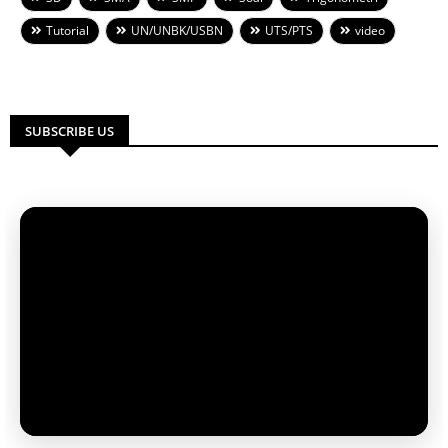
Tutorial
UN/UNBK/USBN
UTS/PTS
video
SUBSCRIBE US