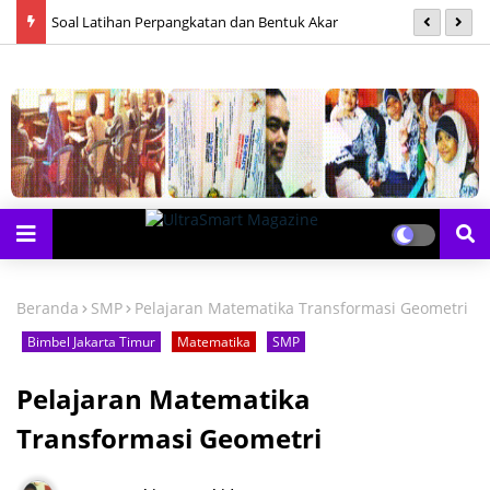
Soal Latihan Perpangkatan dan Bentuk Akar
S
Beranda
SMP
Pelajaran Matematika Transformasi Geometri
Bimbel Jakarta Timur
Matematika
SMP
Pelajaran Matematika
Transformasi Geometri