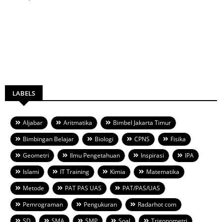
LABELS
Aljabar
Aritmatika
Bimbel Jakarta Timur
Bimbingan Belajar
Biologi
CPNS
Fisika
Geometri
Ilmu Pengetahuan
Inspirasi
IPA
Islami
IT Training
Kimia
Matematika
Metode
PAT PAS UAS
PAT/PAS/UAS
Pemrograman
Pengukuran
Radarhot com
SD
SMA
SMP
Soal
Trigonometri