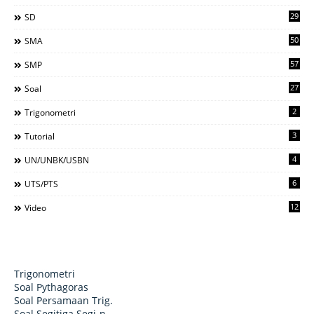
29
SD
50
SMA
57
SMP
27
Soal
2
Trigonometri
3
Tutorial
4
UN/UNBK/USBN
6
UTS/PTS
12
Video
Trigonometri
Soal Pythagoras
Soal Persamaan Trig.
Soal Segitiga Segi-n