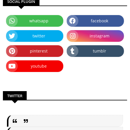
SOCIAL PLUGIN
whatsapp
facebook
twitter
instagram
pinterest
tumblr
youtube
TWITTER