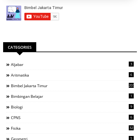
CATEGORIES
3
Aljabar
6
Aritmatika
203
Bimbel Jakarta Timur
1
Bimbingan Belajar
9
Biologi
6
CPNS
32
Fisika
5
Geometri