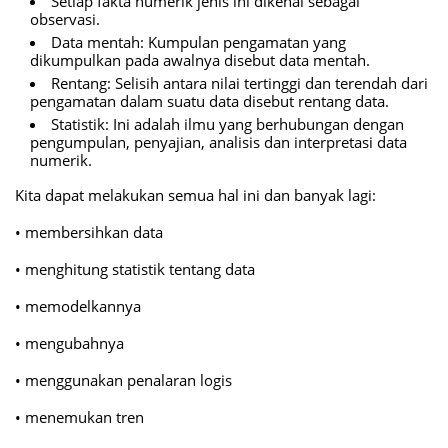
Setiap fakta numerik jenis ini dikenal sebagai
observasi.
Data mentah: Kumpulan pengamatan yang
dikumpulkan pada awalnya disebut data mentah.
Rentang: Selisih antara nilai tertinggi dan terendah dari
pengamatan dalam suatu data disebut rentang data.
Statistik: Ini adalah ilmu yang berhubungan dengan
pengumpulan, penyajian, analisis dan interpretasi data
numerik.
Kita dapat melakukan semua hal ini dan banyak lagi:
• membersihkan data
• menghitung statistik tentang data
• memodelkannya
• mengubahnya
• menggunakan penalaran logis
• menemukan tren