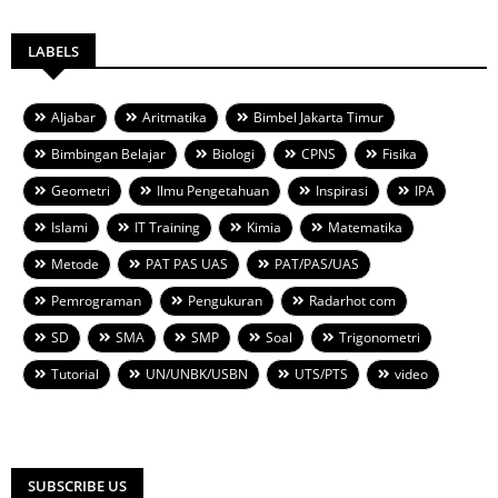
LABELS
Aljabar
Aritmatika
Bimbel Jakarta Timur
Bimbingan Belajar
Biologi
CPNS
Fisika
Geometri
Ilmu Pengetahuan
Inspirasi
IPA
Islami
IT Training
Kimia
Matematika
Metode
PAT PAS UAS
PAT/PAS/UAS
Pemrograman
Pengukuran
Radarhot com
SD
SMA
SMP
Soal
Trigonometri
Tutorial
UN/UNBK/USBN
UTS/PTS
video
SUBSCRIBE US