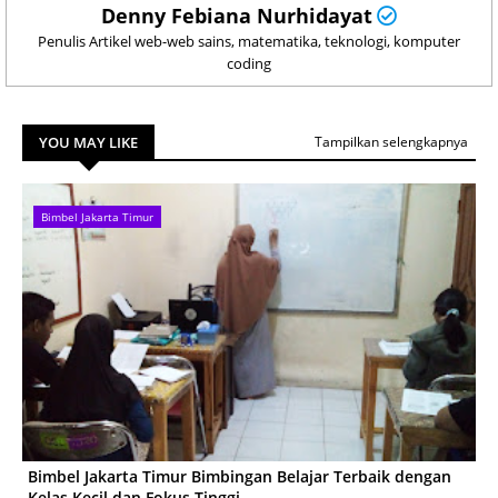
Denny Febiana Nurhidayat
Penulis Artikel web-web sains, matematika, teknologi, komputer
coding
YOU MAY LIKE
Tampilkan selengkapnya
Bimbel Jakarta Timur
Bimbel Jakarta Timur Bimbingan Belajar Terbaik dengan
Kelas Kecil dan Fokus Tinggi