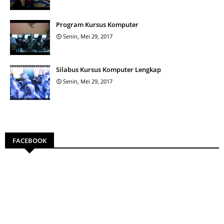
Program Kursus Komputer
Senin, Mei 29, 2017
Silabus Kursus Komputer Lengkap
Senin, Mei 29, 2017
FACEBOOK