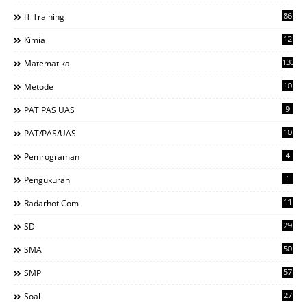
86
IT Training
12
Kimia
133
Matematika
10
Metode
9
PAT PAS UAS
10
PAT/PAS/UAS
4
Pemrograman
1
Pengukuran
11
Radarhot Com
29
SD
50
SMA
57
SMP
27
Soal