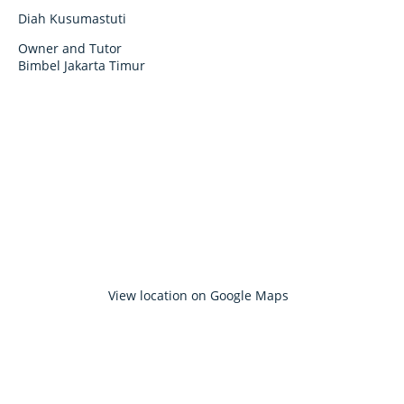
Diah Kusumastuti
Owner and Tutor
Bimbel Jakarta Timur
View location on Google Maps