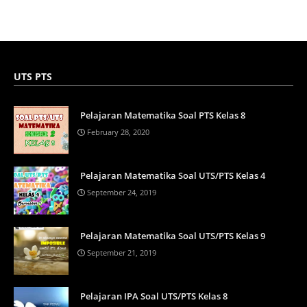
UTS PTS
Pelajaran Matematika Soal PTS Kelas 8
February 28, 2020
Pelajaran Matematika Soal UTS/PTS Kelas 4
September 24, 2019
Pelajaran Matematika Soal UTS/PTS Kelas 9
September 21, 2019
Pelajaran IPA Soal UTS/PTS Kelas 8