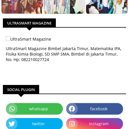
ULTRASMART MAGAZINE
UltraSmart Magazine Bimbel Jakarta Timur, Matematika IPA,
Fisika Kimia Biologi, SD SMP SMA, Bimbel di Jakarta Timur,
No. Hp: 082210027724
SOCIAL PLUGIN
whatsapp
facebook
twitter
instagram