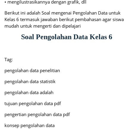
• mengilustrasikannya dengan grafik, dll
Berikut ini adalah Soal mengenai Pengolahan Data untuk
Kelas 6 termasuk jawaban berikut pembahasan agar siswa
mudah untuk mengerti dan dipelajari
Soal Pengolahan Data Kelas 6
Tag:
pengolahan data penelitian
pengolahan data statistik
pengolahan data adalah
tujuan pengolahan data pdf
pengertian pengolahan data pdf
konsep pengolahan data