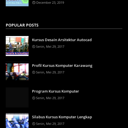
December 23, 2019
POPULAR POSTS
Kursus Desain Arsitektur Autocad
Senin, Mei 29, 2017
Profil Kursus Komputer Karawang
Senin, Mei 29, 2017
Program Kursus Komputer
Senin, Mei 29, 2017
Silabus Kursus Komputer Lengkap
Senin, Mei 29, 2017