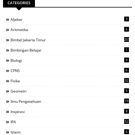
CATEGORIES
3
Aljabar
6
Aritmatika
203
Bimbel Jakarta Timur
1
Bimbingan Belajar
9
Biologi
6
CPNS
32
Fisika
5
Geometri
19
Ilmu Pengetahuan
8
Inspirasi
52
IPA
6
Islami