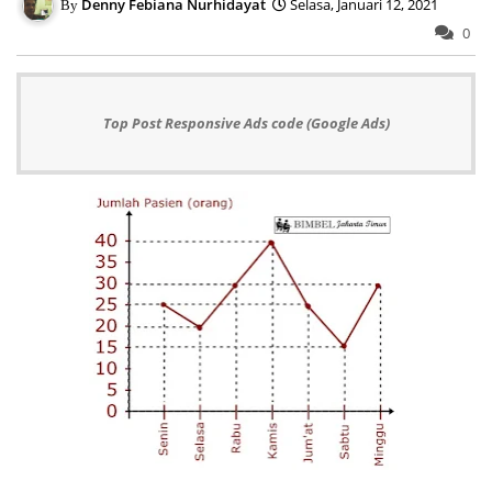
Denny Febiana Nurhidayat
Selasa, Januari 12, 2021
0
Top Post Responsive Ads code (Google Ads)