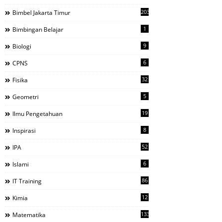
203
Bimbel Jakarta Timur
1
Bimbingan Belajar
9
Biologi
6
CPNS
32
Fisika
5
Geometri
19
Ilmu Pengetahuan
8
Inspirasi
52
IPA
6
Islami
86
IT Training
12
Kimia
133
Matematika