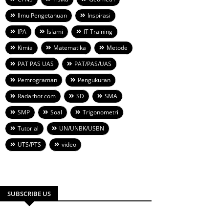
Ilmu Pengetahuan
Inspirasi
IPA
Islami
IT Training
Kimia
Matematika
Metode
PAT PAS UAS
PAT/PAS/UAS
Pemrograman
Pengukuran
Radarhot com
SD
SMA
SMP
Soal
Trigonometri
Tutorial
UN/UNBK/USBN
UTS/PTS
video
SUBSCRIBE US