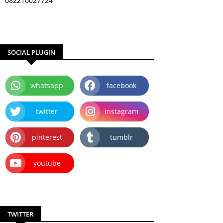
082210027724
SOCIAL PLUGIN
whatsapp
facebook
twitter
instagram
pinterest
tumblr
youtube
TWITTER