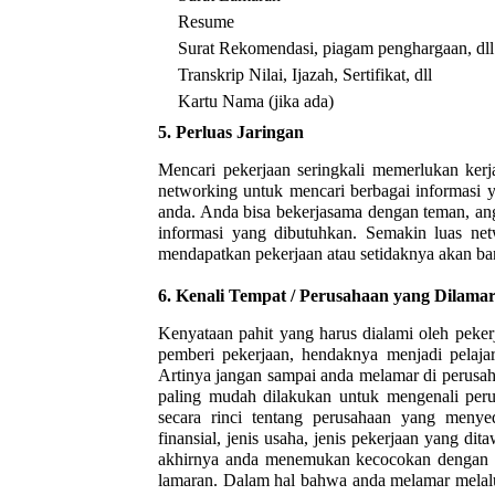
•
Resume
•
Surat Rekomendasi, piagam penghargaan, dll
•
Transkrip Nilai, Ijazah, Sertifikat, dll
•
Kartu Nama (jika ada)
5.
Perluas Jaringan
Mencari pekerjaan seringkali memerlukan kerj
networking untuk mencari berbagai informasi 
anda. Anda bisa bekerjasama dengan teman, an
informasi yang dibutuhkan. Semakin luas n
mendapatkan pekerjaan atau setidaknya akan ba
6.
Kenali Tempat / Perusahaan yang Dilama
Kenyataan pahit yang harus dialami oleh pekerj
pemberi pekerjaan, hendaknya menjadi pelaja
Artinya jangan sampai anda melamar di perusah
paling mudah dilakukan untuk mengenali peru
secara rinci tentang perusahaan yang meny
finansial, jenis usaha, jenis pekerjaan yang dit
akhirnya anda menemukan kecocokan dengan tu
lamaran. Dalam hal bahwa anda melamar melalu