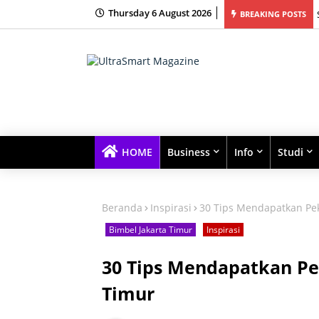
Thursday 6 August 2026
king News Math Science education
BREAKING POSTS
HOME
Business
Info
Studi
Beranda
Inspirasi
30 Tips Mendapatkan Pek
Bimbel Jakarta Timur
Inspirasi
30 Tips Mendapatkan Pe
Timur