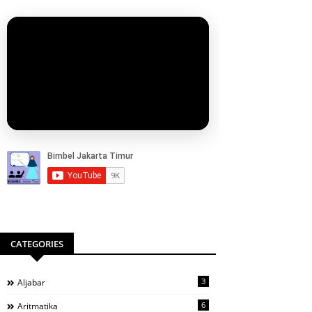
CATEGORIES
3
Aljabar
6
Aritmatika