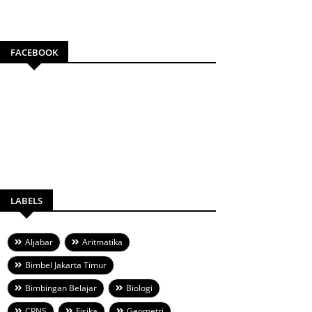
FACEBOOK
LABELS
Aljabar
Aritmatika
Bimbel Jakarta Timur
Bimbingan Belajar
Biologi
CPNS
Fisika
Geometri