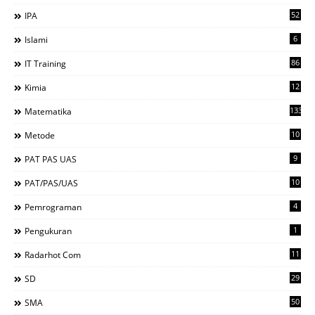
52
IPA
6
Islami
86
IT Training
12
Kimia
133
Matematika
10
Metode
9
PAT PAS UAS
10
PAT/PAS/UAS
4
Pemrograman
1
Pengukuran
11
Radarhot Com
29
SD
50
SMA