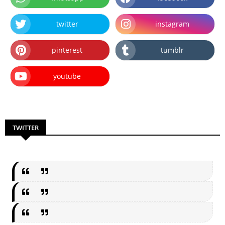
twitter
instagram
pinterest
tumblr
youtube
TWITTER