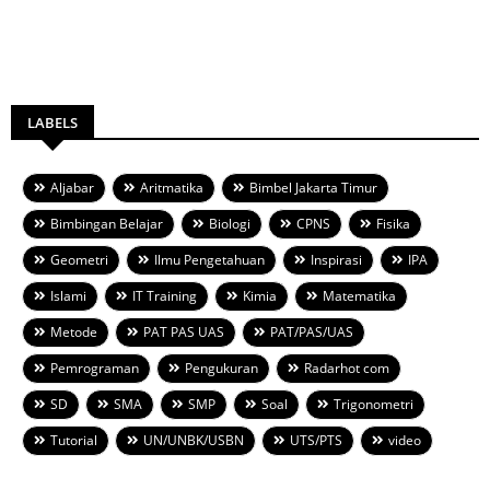
LABELS
Aljabar
Aritmatika
Bimbel Jakarta Timur
Bimbingan Belajar
Biologi
CPNS
Fisika
Geometri
Ilmu Pengetahuan
Inspirasi
IPA
Islami
IT Training
Kimia
Matematika
Metode
PAT PAS UAS
PAT/PAS/UAS
Pemrograman
Pengukuran
Radarhot com
SD
SMA
SMP
Soal
Trigonometri
Tutorial
UN/UNBK/USBN
UTS/PTS
video