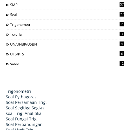
57
SMP
27
Soal
2
Trigonometri
3
Tutorial
4
UN/UNBK/USBN
6
UTS/PTS
12
Video
Trigonometri
Soal Pythagoras
Soal Persamaan Trig.
Soal Segitiga Segi-n
soal Trig. Analitika
Soal Fungsi Trig.
Soal Perbandingan
Soal Limit Trig.