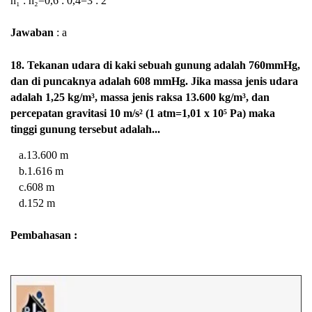
h₁ : h₂=0,6 : 0,4=3 : 2
Jawaban
: a
18. Tekanan udara di kaki sebuah gunung adalah 760mmHg,
dan di puncaknya adalah 608 mmHg. Jika massa jenis udara
adalah 1,25 kg/m³, massa jenis raksa 13.600
kg/m³, dan
percepatan gravitasi 10 m/s² (1 atm=1,01 x 10⁵ Pa) maka
tinggi gunung tersebut adalah...
a.13.600 m
b.1.616 m
c.608 m
d.152 m
Pembahasan :