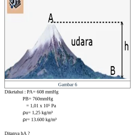
Gambar 6
Diketahui : PA= 608 mmHg
PB=
760mmHg
=
1,01 x 10⁵ Pa
⍴u=
1,25 kg/m³
⍴r=
13.600
kg/m³
Ditanya hA ?