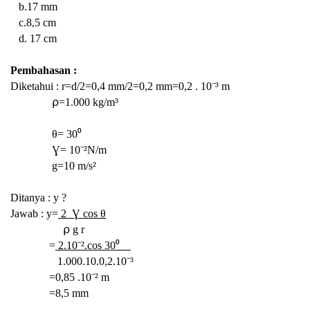
b.17 mm
c.8,5 cm
d. 17 cm
Pembahasan :
Diketahui : r=d/2=0,4 mm/2=0,2 mm=0,2 . 10⁻³ m
⍴=1.000 kg/m³
θ=
30⁰
Ɣ= 10⁻²N/m
g=10 m/s²
Ditanya : y ?
Jawab : y=
2 Ɣ cos θ
⍴ g r
=
2.10⁻².cos 30⁰
1.000.10.
0,2.10⁻³
=0,85 .
10⁻²
m
=8,5 mm