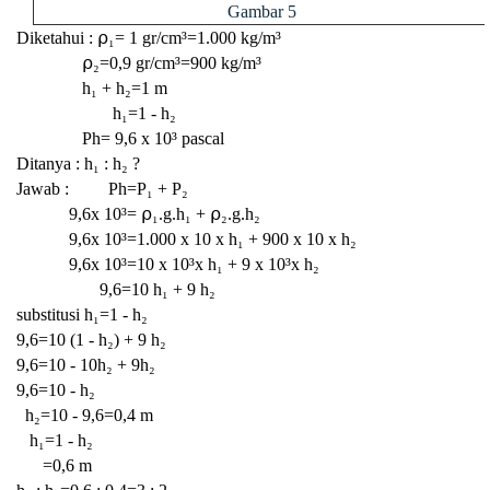
Gambar 5
Diketahui : ⍴₁=
1 gr/cm³=1.000 kg/m³
⍴₂=0,9 gr/cm³=900 kg/m³
h₁ + h₂=1 m
h₁=1 - h₂
Ph=
9,6 x 10³ pascal
Ditanya : h₁ : h₂ ?
Jawab : Ph=P₁ + P₂
9,6x 10³=
⍴₁.g.
h₁ +
⍴₂.g.h₂
9,6x 10³=1.000 x 10 x h₁ + 900 x 10 x h₂
9,6x 10³=10 x 10³x h₁ + 9 x 10³x h₂
9,6=10
h₁ +
9 h₂
substitusi
h₁=1 - h₂
9,6=10 (
1 - h₂)
+
9 h₂
9,6=10 - 10
h₂ + 9
h₂
9,6=10 -
h₂
h₂=10 - 9,6=0,4 m
h₁=1 - h₂
=0,6 m