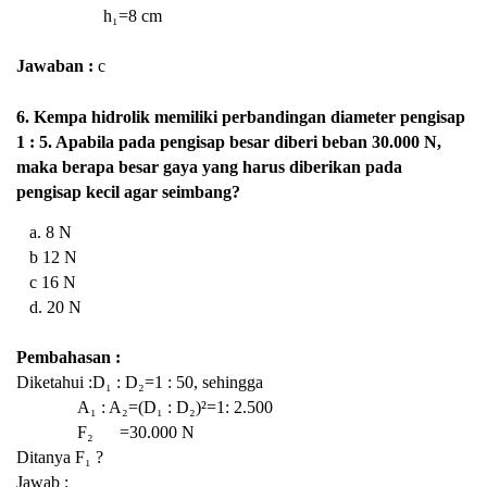
h₁=8 cm
Jawaban :
c
6. Kempa hidrolik memiliki perbandingan diameter pengisap
1 : 5. Apabila pada pengisap besar diberi beban 30.000 N,
maka berapa besar gaya yang harus diberikan pada
pengisap kecil agar seimbang?
a. 8 N
b 12 N
c 16 N
d. 20 N
Pembahasan :
Diketahui :D₁ : D₂=1 : 50, sehingga
A₁ : A₂=(
D₁ : D₂)²=1: 2.500
F₂ =30.000 N
Ditanya F₁ ?
Jawab :