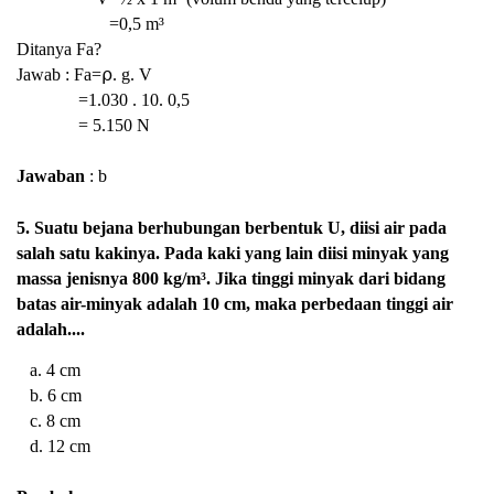
=0,5
m³
Ditanya Fa?
Jawab : Fa=⍴. g. V
=1.030 . 10. 0,5
=
5.150 N
Jawaban
: b
5. Suatu bejana berhubungan berbentuk U, diisi air pada
salah satu kakinya. Pada kaki yang lain diisi minyak yang
massa jenisnya 800 kg/m³. Jika tinggi minyak dari bidang
batas air-minyak adalah 10 cm, maka perbedaan tinggi air
adalah....
a. 4 cm
b. 6 cm
c. 8 cm
d. 12 cm