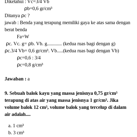
Diketahui : Vc=3/4 Vb
⍴b=
0,6 gr/cm³
Ditanya ⍴c ?
jawab : Benda yang terapung memiliki gaya ke atas sama dengan
berat benda
Fa=W
⍴c. Vc. g=
⍴b. Vb. g............ (kedua ruas bagi dengan g)
⍴c.3/4 Vb=
0,6 gr/cm³. Vb.....(kedua ruas bagi dengan Vb)
⍴c=0,6 : 3/4
⍴c=0,8 g/cm³
Jawaban :
a
9. Sebuah balok kayu yang massa jenisnya 0,75 gr/cm³
terapung di atas air yang massa jenisnya 1 gr/cm³. Jika
volume balok 12 cm³, volume balok yang tercelup di dalam
air adalah....
a. 1 cm³
b. 3 cm³