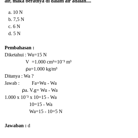
air, maka beratnya di dalam air adalah....
a. 10 N
b. 7,5 N
c. 6 N
d. 5 N
Pembahasan :
Diketahui : Wu=15 N
V =1.000 cm³=10⁻³ m³
⍴a=1.000 kg/m³
Ditanya : Wa ?
Jawab : Fa=Wu - Wa
⍴a. V.g= Wu - Wa
1.000 x 10
⁻³ x 10=15 - Wa
10=15 - Wa
Wa=15 - 10=5 N
Jawaban :
d