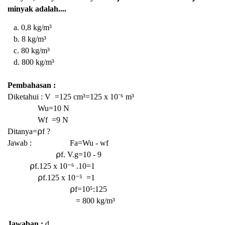
minyak adalah....
a. 0,
8
kg
/m³
b.
8
kg
/m³
c.
80
kg
/m³
d.
800
kg
/m³
Pembahasan :
Diketahui : V =125 cm³=125 x 10⁻⁶ m³
Wu=10 N
Wf =9 N
Ditanya=⍴f ?
Jawab : Fa=Wu - wf
⍴f. V.g=10 - 9
⍴f.125 x
10⁻⁶
.10=1
⍴f.125 x 10⁻⁵
=1
⍴f=10⁵:125
= 800
kg
/m³
Jawaban :
d