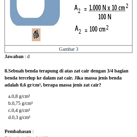
Gambar 3
Jawaban
: d
8.Sebuah benda terapung di atas zat cair dengan 3/4 bagian
benda tercelup ke dalam zat cair. Jika massa jenis benda
adalah 0,6 gr/cm³, berapa massa jenis zat cair?
a.
0,8 g/cm³
b.
0,75 g/cm³
c.
0,4 g/cm³
d.
0,3 g/cm³
Pembahasan
: