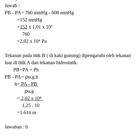
Jawab :
PB - PA=
760 mmHg -
608 mmHg
=152 mmHg
=
152
x 1,01 x
10⁵
760
=2,02 x 10⁴ Pa
Tekanan pada titik B ( di kaki gunung) dipengaruhi oleh tekanan
luar di titik A dan tekanan hidrostatik.
PB=PA + Ph
PB - PA=
⍴u.g.h
h=
PA - PB
⍴u.g
=
2,02 x 10⁴
1,25 . 10
=1.616 m
Jawaban : b