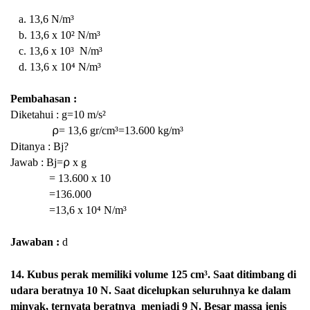
a. 13,6 N/m³
b.
13,6 x 10²
N/m³
c.
13,6 x 10³
N/m³
d. 13,6 x 10⁴ N/m³
Pembahasan :
Diketahui : g=10
m/s²
⍴=
13,6 gr/cm³=13.600 kg
/m³
Ditanya : Bj?
Jawab : Bj=⍴ x g
=
13.600 x 10
=136.000
=13,6 x 10⁴
N/m³
Jawaban :
d
14. Kubus perak memiliki volume 125 cm³. Saat ditimbang di
udara beratnya 10 N. Saat dicelupkan seluruhnya ke dalam
minyak, ternyata beratnya menjadi 9 N. Besar massa jenis