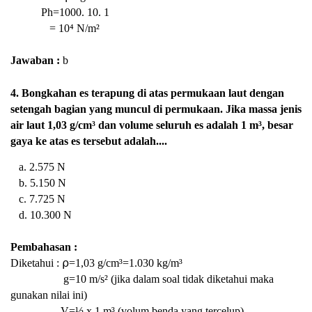
Ph=1000. 10. 1
=
10⁴
N/m²
Jawaban :
b
4. Bongkahan es terapung di atas permukaan laut dengan
setengah bagian yang muncul di permukaan. Jika massa jenis
air laut 1,03 g/cm³ dan volume seluruh es adalah 1 m³, besar
gaya ke atas es tersebut adalah....
a. 2.575 N
b. 5.150 N
c. 7.725 N
d. 10.300 N
Pembahasan :
Diketahui : ⍴=1,03
g/cm³=1.030 k
g/m³
g=10 m/s² (jika dalam soal tidak diketahui maka
gunakan nilai ini)
V=½ x 1
m³ (volum benda yang tercelup)