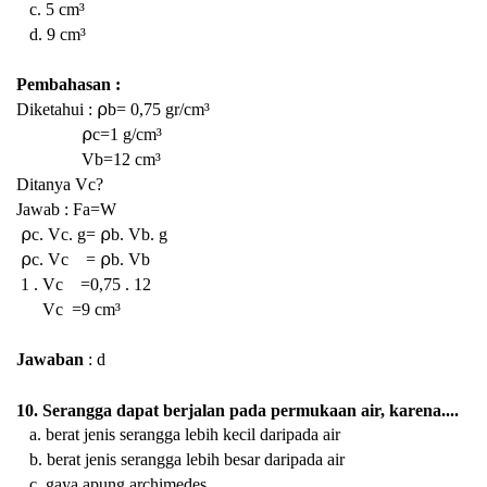
c. 5 cm³
d. 9 cm³
Pembahasan :
Diketahui :
⍴b=
0,75 gr/cm³
⍴c=1 g/cm³
Vb=12
cm³
Ditanya Vc?
Jawab :
Fa=W
⍴c. Vc. g=
⍴b. Vb. g
⍴c. Vc =
⍴b. Vb
1 . Vc =0,75 . 12
Vc =9
cm³
Jawaban
: d
10. Serangga dapat berjalan pada permukaan air, karena....
a. berat jenis serangga lebih kecil daripada air
b. berat jenis serangga lebih besar daripada air
c. gaya apung archimedes