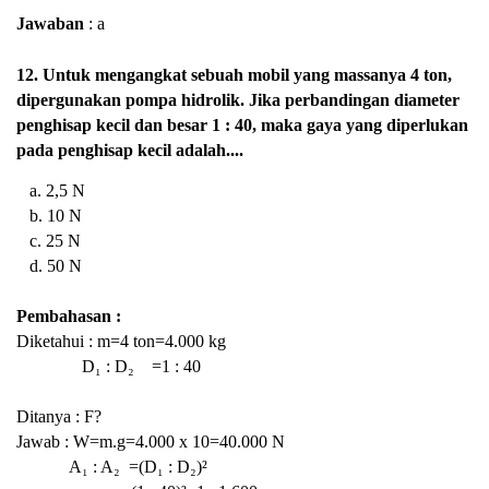
Jawaban
: a
12. Untuk mengangkat sebuah mobil yang massanya 4 ton,
dipergunakan pompa hidrolik. Jika perbandingan diameter
penghisap kecil dan besar 1 : 40, maka gaya yang diperlukan
pada penghisap kecil adalah....
a. 2,5 N
b. 10 N
c. 25 N
d. 50 N
Pembahasan :
Diketahui : m=4 ton=4.000 kg
D₁ : D₂ =1 : 40
Ditanya : F?
Jawab : W=m.g=4.000 x 10=40.000 N
A
₁ : A₂ =(
D₁ : D₂)²