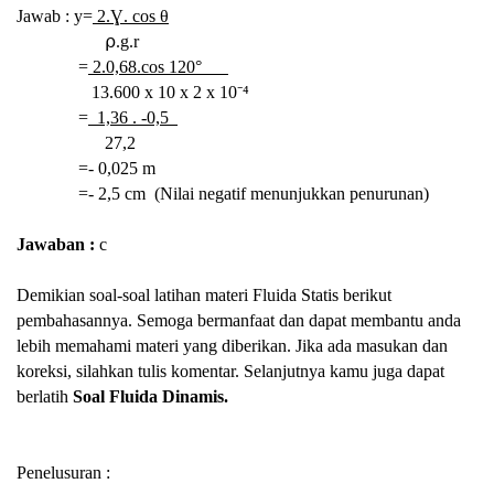
Jawab : y=
2.Ɣ. cos θ
⍴.g.r
=
2.0,68.cos 120°
13.600 x 10 x
2 x
10⁻⁴
=
1,36 . -0,5
27,2
=- 0,025 m
=- 2,5 cm (
Nilai negatif menunjukkan penurunan)
Jawaban :
c
Demikian soal-soal latihan materi Fluida Statis berikut
pembahasannya. Semoga bermanfaat dan dapat membantu anda
lebih memahami materi yang diberikan. Jika ada masukan dan
koreksi, silahkan tulis komentar. Selanjutnya kamu juga dapat
berlatih
Soal Fluida Dinamis.
Penelusuran :