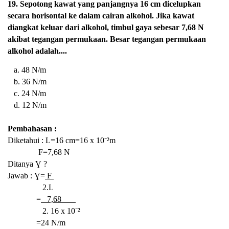
19. Sepotong kawat yang panjangnya 16 cm dicelupkan
secara horisontal ke dalam cairan alkohol. Jika kawat
diangkat keluar dari alkohol, timbul gaya sebesar 7,68 N
akibat tegangan permukaan. Besar tegangan permukaan
alkohol adalah....
a. 48 N/m
b. 36 N/m
c. 24 N/m
d. 12 N/m
Pembahasan :
Diketahui : L=16 cm=16 x 10⁻²m
F=7,68 N
Ditanya Ɣ ?
Jawab : Ɣ=
F
2.L
=
7,68
2.
16 x 10⁻²
=24 N/m