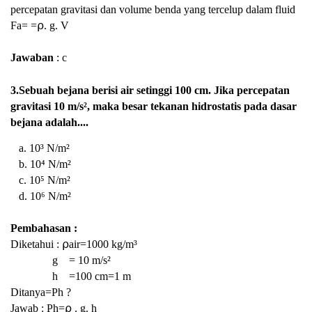
percepatan gravitasi dan volume benda yang tercelup dalam fluid
Fa=
=⍴. g. V
Jawaban
: c
3.Sebuah bejana berisi air setinggi 100 cm. Jika percepatan
gravitasi 10 m/s², maka besar tekanan hidrostatis pada dasar
bejana adalah....
a. 10³ N/m²
b. 10⁴
N/m²
c.
10⁵
N/m²
d.
10⁶
N/m²
Pembahasan :
Diketahui :
⍴air=1000 kg/m³
g =
10 m/s²
h =100 cm=1 m
Ditanya=Ph ?
Jawab :
Ph=⍴ . g. h