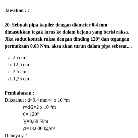
Jawaban :
c
20. Sebuah pipa kapiler dengan diameter 0,4 mm
dimasukkan tegak lurus ke dalam bejana yang berisi raksa.
Jika sudut kontak raksa dengan dinding 120° dan tegangan
permukaan 0,68 N/m, aksa akan turun dalam pipa sebesar....
a. 25 cm
b. 12,5 cm
c. 2,5 cm
d. 1,25 cm
Pembahasan :
Diketahui : d=0,4 mm=4 x 10⁻⁴m
r=d/2=2 x
10⁻⁴m
θ=
120°
Ɣ=0,68 N/m
⍴=13.600 kg/m
³
Ditanya y ?