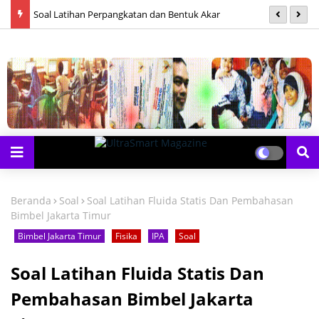
Soal Latihan Perpangkatan dan Bentuk Akar
S
Beranda
Soal
Soal Latihan Fluida Statis Dan Pembahasan
Bimbel Jakarta Timur
Bimbel Jakarta Timur
Fisika
IPA
Soal
Soal Latihan Fluida Statis Dan
Pembahasan Bimbel Jakarta