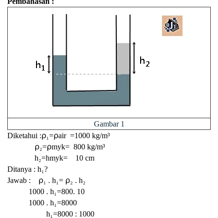
Pembahasan :
Gambar 1
Diketahui :
⍴₁=⍴air =1000 kg/m³
⍴₂=⍴myk= 800 kg/m³
h₂=hmyk= 10 cm
Ditanya : h₁?
Jawab :
⍴₁ . h₁=
⍴₂ . h₂
1000 .
h₁=800. 10
1000 .
h₁=8000
h₁=8000 : 1000