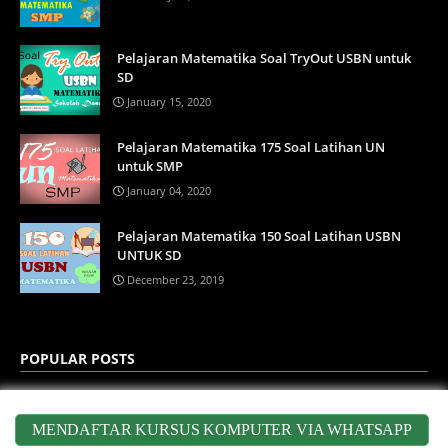
Pelajaran Matematika Soal TryOut USBN untuk
SD
January 15, 2020
Pelajaran Matematika 175 Soal Latihan UN
untuk SMP
January 04, 2020
Pelajaran Matematika 150 Soal Latihan USBN
UNTUK SD
December 23, 2019
POPULAR POSTS
Kursus Desain Arsitektur Autocad
MENDAFTAR KURSUS KOMPUTER VIA WHATSAPP
Senin, Mei 29, 2017