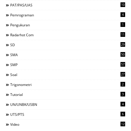
10
PAT/PAS/UAS
4
Pemrograman
1
Pengukuran
11
Radarhot Com
29
SD
50
SMA
57
SMP
27
Soal
2
Trigonometri
3
Tutorial
4
UN/UNBK/USBN
6
UTS/PTS
12
Video