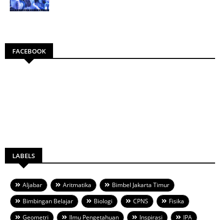
FACEBOOK
LABELS
Aljabar
Aritmatika
Bimbel Jakarta Timur
Bimbingan Belajar
Biologi
CPNS
Fisika
Geometri
Ilmu Pengetahuan
Inspirasi
IPA