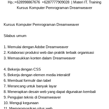
Hp.:+628998867676 +6287777909028 | Materi IT. Training
Kursus Komputer Pemrograman Dreamweaver
Kursus Komputer Pemrograman Dreamweaver
Silabus umum
1.
Memulai dengan Adobe Dreamweaver
2.
Kolaborasi produksi web dan praktik terbaik organisasi
3.
Memasukkan konten dalam Dreamweaver
4.
Bekerja dengan CSS
5.
Bekerja dengan elemen media interaktif
6.
Membuat formulir dan tabel
7.
Merancang untuk banyak layar
8.
Menerapkan desain web yang dapat digunakan kembali
9.
Pengujian teknis di Dreamweaver
10.
Menguji kegunaan
11.
Mempromosikan situs web