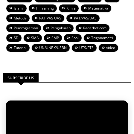
Islami
IT Training
Kimia
Matematika
Metode
PAT PAS UAS
PAT/PAS/UAS
Pemrograman
Pengukuran
Radarhot com
SD
SMA
SMP
Soal
Trigonometri
Tutorial
UN/UNBK/USBN
UTS/PTS
video
SUBSCRIBE US