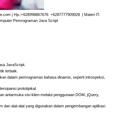
live.com | Hp.:+628998867676 +6287777909028 | Materi IT.
omputer Pemrograman Java Script
a JavaScript.
ik terbaik.
an dalam pemrograman bahasa dinamis, seperti introspeksi,
rsipansi prototipikal.
n antarmuka sisi-klien melalui penggunaan DOM, jQuery,
 dan alat-alat yang digunakan dalam pengembangan aplikasi