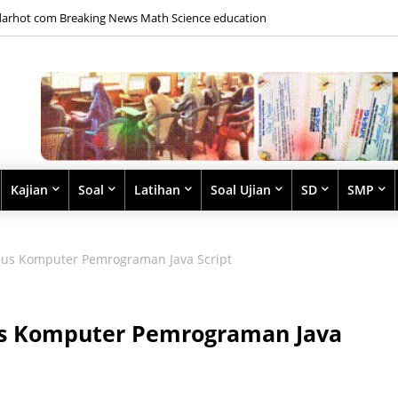
arhot com Breaking News Math Science education
Kajian
Soal
Latihan
Soal Ujian
SD
SMP
rsus Komputer Pemrograman Java Script
sus Komputer Pemrograman Java