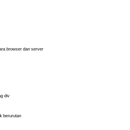
ara browser dan server
g div
k berurutan