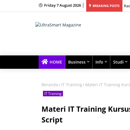
Friday 7 August 2026
bingan Belajar Terbaik dengan Kelas Kecil dan Fokus Tinggi
Rad
BREAKING POSTS
HOME
Business
Info
Studi
Beranda
IT Training
Materi IT Training Ku
IT Training
Materi IT Training Kur
Script