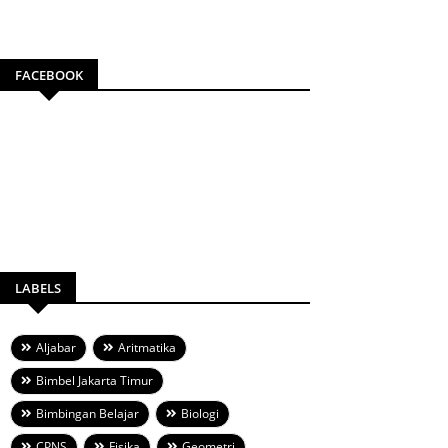
FACEBOOK
LABELS
Aljabar
Aritmatika
Bimbel Jakarta Timur
Bimbingan Belajar
Biologi
CPNS
Fisika
Geometri