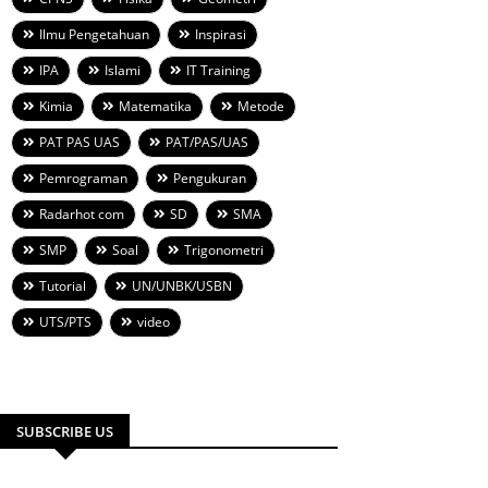
Ilmu Pengetahuan
Inspirasi
IPA
Islami
IT Training
Kimia
Matematika
Metode
PAT PAS UAS
PAT/PAS/UAS
Pemrograman
Pengukuran
Radarhot com
SD
SMA
SMP
Soal
Trigonometri
Tutorial
UN/UNBK/USBN
UTS/PTS
video
SUBSCRIBE US