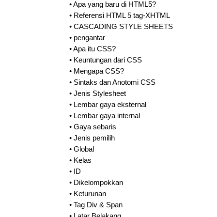
•
Apa yang baru di HTML5?
•
Referensi HTML 5 tag-XHTML
•
CASCADING STYLE SHEETS
•
pengantar
•
Apa itu CSS?
•
Keuntungan dari CSS
•
Mengapa CSS?
•
Sintaks dan Anotomi CSS
•
Jenis Stylesheet
•
Lembar gaya eksternal
•
Lembar gaya internal
•
Gaya sebaris
•
Jenis pemilih
•
Global
•
Kelas
•
ID
•
Dikelompokkan
•
Keturunan
•
Tag Div & Span
•
Latar Belakang