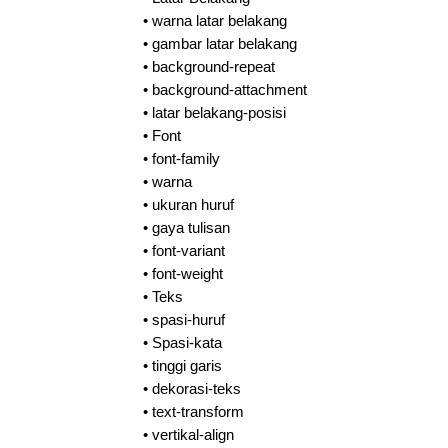
•
warna latar belakang
•
gambar latar belakang
•
background-repeat
•
background-attachment
•
latar belakang-posisi
•
Font
•
font-family
•
warna
•
ukuran huruf
•
gaya tulisan
•
font-variant
•
font-weight
•
Teks
•
spasi-huruf
•
Spasi-kata
•
tinggi garis
•
dekorasi-teks
•
text-transform
•
vertikal-align