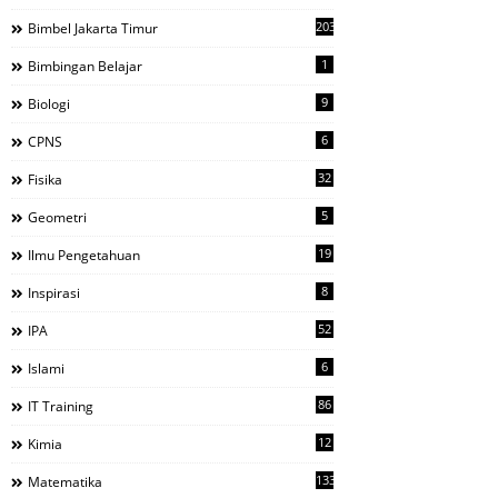
203
Bimbel Jakarta Timur
1
Bimbingan Belajar
9
Biologi
6
CPNS
32
Fisika
5
Geometri
19
Ilmu Pengetahuan
8
Inspirasi
52
IPA
6
Islami
86
IT Training
12
Kimia
133
Matematika