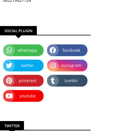
082210027724
SOCIAL PLUGIN
whatsapp
facebook
twitter
instagram
pinterest
tumblr
youtube
TWITTER