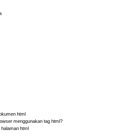
a
dokumen html
browser menggunakan tag html?
 halaman html