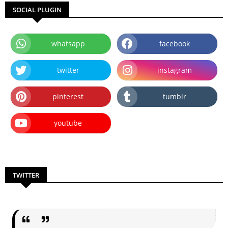
SOCIAL PLUGIN
whatsapp
facebook
twitter
instagram
pinterest
tumblr
youtube
TWITTER