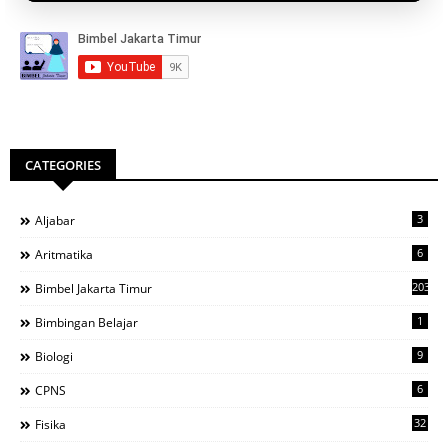
CATEGORIES
3
Aljabar
6
Aritmatika
203
Bimbel Jakarta Timur
1
Bimbingan Belajar
9
Biologi
6
CPNS
32
Fisika