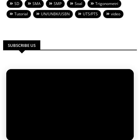
SD
SMA
SMP
Soal
Trigonometri
Tutorial
UN/UNBK/USBN
UTS/PTS
video
SUBSCRIBE US