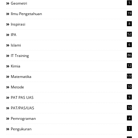
5
Geometri
19
Ilmu Pengetahuan
8
Inspirasi
52
IPA
6
Islami
86
IT Training
12
Kimia
133
Matematika
10
Metode
9
PAT PAS UAS
10
PAT/PAS/UAS
4
Pemrograman
1
Pengukuran