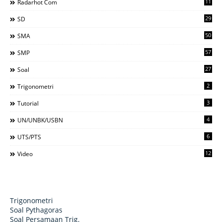
11
Radarhot Com
29
SD
50
SMA
57
SMP
27
Soal
2
Trigonometri
3
Tutorial
4
UN/UNBK/USBN
6
UTS/PTS
12
Video
Trigonometri
Soal Pythagoras
Soal Persamaan Trig.