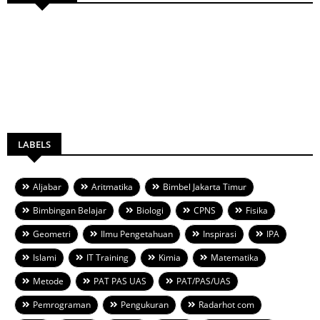
LABELS
Aljabar
Aritmatika
Bimbel Jakarta Timur
Bimbingan Belajar
Biologi
CPNS
Fisika
Geometri
Ilmu Pengetahuan
Inspirasi
IPA
Islami
IT Training
Kimia
Matematika
Metode
PAT PAS UAS
PAT/PAS/UAS
Pemrograman
Pengukuran
Radarhot com