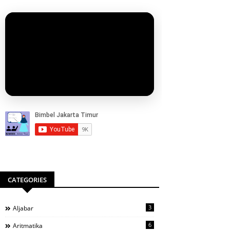
CATEGORIES
3
Aljabar
6
Aritmatika