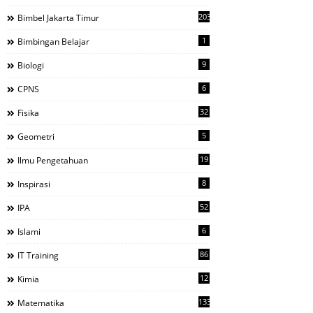
203
Bimbel Jakarta Timur
1
Bimbingan Belajar
9
Biologi
6
CPNS
32
Fisika
5
Geometri
19
Ilmu Pengetahuan
8
Inspirasi
52
IPA
6
Islami
86
IT Training
12
Kimia
133
Matematika