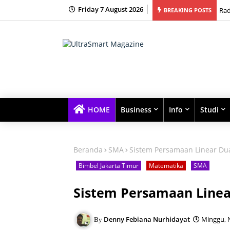
Friday 7 August 2026
bingan Belajar Terbaik dengan Kelas Kecil dan Fokus Tinggi
Rad
BREAKING POSTS
HOME
Business
Info
Studi
Beranda
SMA
Sistem Persamaan Linear Dua
Bimbel Jakarta Timur
Matematika
SMA
Sistem Persamaan Linea
Denny Febiana Nurhidayat
Minggu, 