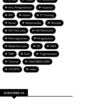
Ilmu Pengetahuan
Inspirasi
IPA
Islami
IT Training
Kimia
Matematika
Metode
PAT PAS UAS
PAT/PAS/UAS
Pemrograman
Pengukuran
Radarhot com
SD
SMA
SMP
Soal
Trigonometri
Tutorial
UN/UNBK/USBN
UTS/PTS
video
SUBSCRIBE US