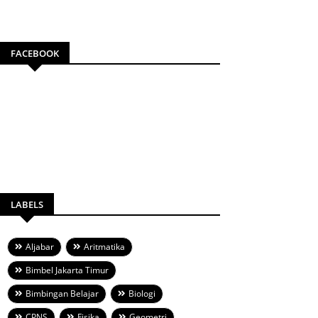
FACEBOOK
LABELS
Aljabar
Aritmatika
Bimbel Jakarta Timur
Bimbingan Belajar
Biologi
CPNS
Fisika
Geometri