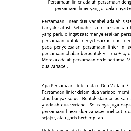
Persamaan linier adalah persamaan dengan
persamaan linier yang di dalamnya ter
Persamaan linear dua variabel adalah sist
banyak solusi. Sebuah sistem persamaan l
yang perlu diingat saat menyelesaikan pers
persamaan untuk menyelesaikan dan menen
pada penyelesaian persamaan linier ini a
persamaan aljabar berbentuk y = mx + b, 
Mereka adalah persamaan orde pertama. Mis
dua variabel.
Apa Persamaan Linier dalam Dua Variabel?
Persamaan linier dalam dua variabel memilik
atau banyak solusi. Bentuk standar persama
y adalah dua variabel. Solusinya juga dapat
persamaan linear dua variabel meliputi du
sejajar, atau garis berhimpitan.
Untuk menyelidiki situasi seperti yang ter