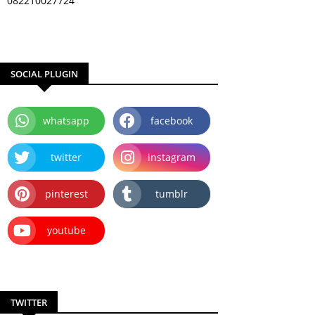
082210027724
SOCIAL PLUGIN
whatsapp
facebook
twitter
instagram
pinterest
tumblr
youtube
TWITTER