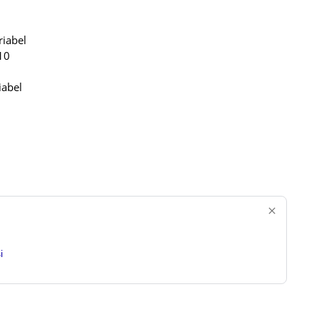
riabel
10
iabel
i