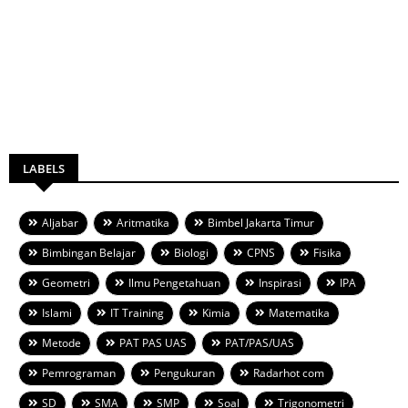
LABELS
Aljabar
Aritmatika
Bimbel Jakarta Timur
Bimbingan Belajar
Biologi
CPNS
Fisika
Geometri
Ilmu Pengetahuan
Inspirasi
IPA
Islami
IT Training
Kimia
Matematika
Metode
PAT PAS UAS
PAT/PAS/UAS
Pemrograman
Pengukuran
Radarhot com
SD
SMA
SMP
Soal
Trigonometri