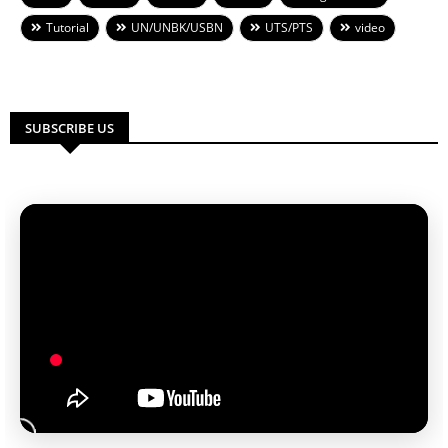
Tutorial
UN/UNBK/USBN
UTS/PTS
video
SUBSCRIBE US