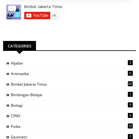
CATEGORIES
3
Aljabar
6
Aritmatika
203
Bimbel Jakarta Timur
1
Bimbingan Belajar
9
Biologi
6
CPNS
32
Fisika
5
Geometri