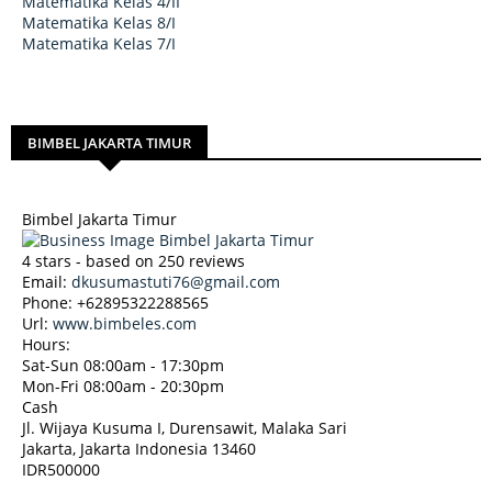
Matematika Kelas 4/II
Matematika Kelas 8/I
Matematika Kelas 7/I
BIMBEL JAKARTA TIMUR
Bimbel Jakarta Timur
4
stars - based on
250
reviews
Email:
dkusumastuti76@gmail.com
Phone:
+62895322288565
Url:
www.bimbeles.com
Hours:
Sat-Sun 08:00am - 17:30pm
Mon-Fri 08:00am - 20:30pm
Cash
Jl. Wijaya Kusuma I, Durensawit, Malaka Sari
Jakarta
,
Jakarta Indonesia
13460
IDR500000