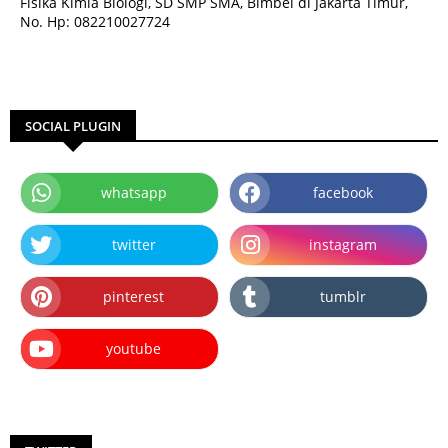
Fisika Kimia Biologi, SD SMP SMA, Bimbel di Jakarta Timur,
No. Hp: 082210027724
SOCIAL PLUGIN
whatsapp
facebook
twitter
instagram
pinterest
tumblr
youtube