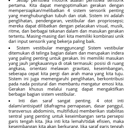
pertama. Kita dapat mengoptimalkan gerakan dengan
mempersiapkan/melibatkan 4 sistem sensorik penting
yang menghubungkan tubuh dan otak. Sistem ini adalah
penglihatan, pendengaran, vestibular dan propriosepsi;
mereka dapat dilibatkan dengan pelacakan visual, musik,
ritme, dan berbagai tekanan dalam dan masukan gerakan
tertentu. Masing-masing dari kita memiliki kombinasi unik
dari input sensorik yang bekerja paling baik.
Sistem vestibular mengguncang! Sistem vestibular
ditemukan di telinga bagian dalam dan merupakan indera
yang paling penting untuk gerakan. Ini memiliki masukan
yang jauh jangkauannya di otak termasuk: posisi di ruang
angkasa, orientasi melawan gravitasi, keseimbangan,
seberapa cepat kita pergi dan arah mana yang kita tuju.
Sistem ini juga memengaruhi penglihatan, berkontribusi
pada nada postural dan membantu mengatur emosi kita.
Gerakan khusus melalui ruang dapat mengaktifkan
berbagai bagian sistem vestibular.
Inti dan saraf sangat penting. 4 otot inti
dalam/antisipatif (diafragma pernapasan, dasar panggul,
transversus abdominis, multifidus) memberikan stabilitas
sentral yang penting untuk keseimbangan serta persepsi
garis tengah kita. Jika inti kita lemah/tidak efisien, maka
keseimbangan kita akan berkurang. Jika saraf garis tengah