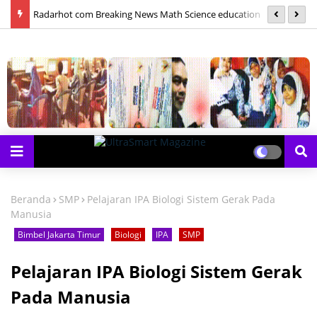
las
Radarhot com Breaking News Math Science education
S
Beranda
SMP
Pelajaran IPA Biologi Sistem Gerak Pada
Manusia
Bimbel Jakarta Timur
Biologi
IPA
SMP
Pelajaran IPA Biologi Sistem Gerak
Pada Manusia