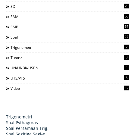
29
SD
50
SMA
57
SMP
27
Soal
2
Trigonometri
3
Tutorial
4
UN/UNBK/USBN
6
UTS/PTS
12
Video
Trigonometri
Soal Pythagoras
Soal Persamaan Trig.
Soal Segitiga Segi-n