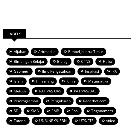
LABELS
Aljabar
Aritmatika
Bimbel Jakarta Timur
Bimbingan Belajar
Biologi
CPNS
Fisika
Geometri
Ilmu Pengetahuan
Inspirasi
IPA
Islami
IT Training
Kimia
Matematika
Metode
PAT PAS UAS
PAT/PAS/UAS
Pemrograman
Pengukuran
Radarhot com
SD
SMA
SMP
Soal
Trigonometri
Tutorial
UN/UNBK/USBN
UTS/PTS
video