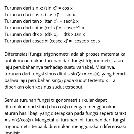
Turunan dari sin x: (sin x)' = cos x
Turunan dari cos x: (cos x)' = -sin x
Turunan dari tan x: (tan x)' = sec^2 x
Turunan dari cot x: (cot x)' = -cosec^2 x
Turunan dari dtk x: (dtk x)' = dtk x.tan x
Turunan dari cosec x: (cosec x)' = -cosec x.cot x
Diferensiasi fungsi trigonometri adalah proses matematika
untuk menemukan turunan dari fungsi trigonometri, atau
laju perubahannya terhadap suatu variabel. Misalnya,
turunan dari fungsi sinus ditulis sin′(a) = cos(a), yang berarti
bahwa laju perubahan sin(x) pada sudut tertentu x = a
diberikan oleh kosinus sudut tersebut.
Semua turunan fungsi trigonometri sirkular dapat
ditemukan dari sin(x) dan cos(x) dengan menggunakan
aturan hasil bagi yang diterapkan pada fungsi seperti tan(x)
= sin(x)/cos(x). Mengetahui turunan ini, turunan dari fungsi
trigonometri terbalik ditemukan menggunakan diferensiasi
implisit.