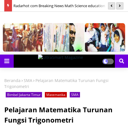
las
Radarhot com Breaking News Math Science education
S
Beranda
SMA
Pelajaran Matematika Turunan Fungsi
Trigonometri
Bimbel Jakarta Timur
Matematika
SMA
Pelajaran Matematika Turunan
Fungsi Trigonometri