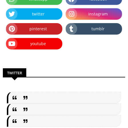
twitter
instagram
pinterest
tumblr
youtube
TWITTER