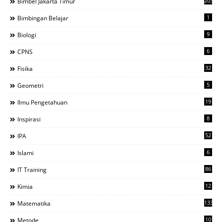
203
Bimbel Jakarta Timur
1
Bimbingan Belajar
9
Biologi
6
CPNS
32
Fisika
5
Geometri
19
Ilmu Pengetahuan
8
Inspirasi
52
IPA
6
Islami
86
IT Training
12
Kimia
133
Matematika
10
Metode