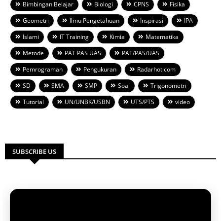
Bimbingan Belajar
Biologi
CPNS
Fisika
Geometri
Ilmu Pengetahuan
Inspirasi
IPA
Islami
IT Training
Kimia
Matematika
Metode
PAT PAS UAS
PAT/PAS/UAS
Pemrograman
Pengukuran
Radarhot com
SD
SMA
SMP
Soal
Trigonometri
Tutorial
UN/UNBK/USBN
UTS/PTS
video
SUBSCRIBE US