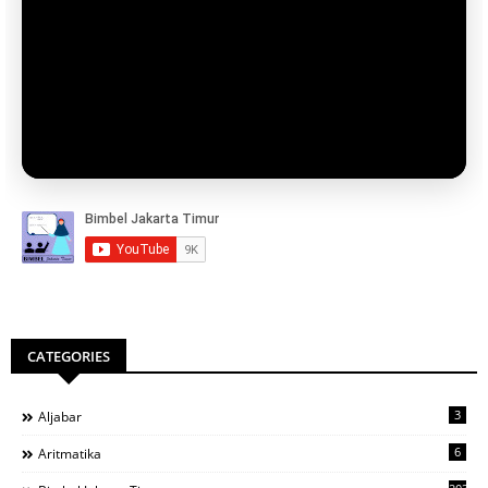
CATEGORIES
3
Aljabar
6
Aritmatika