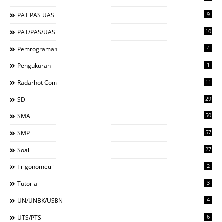
9
PAT PAS UAS
10
PAT/PAS/UAS
4
Pemrograman
1
Pengukuran
11
Radarhot Com
29
SD
50
SMA
57
SMP
27
Soal
2
Trigonometri
3
Tutorial
4
UN/UNBK/USBN
6
UTS/PTS