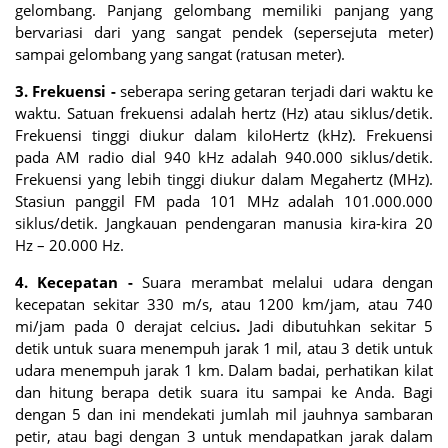
gelombang. Panjang gelombang memiliki panjang yang
bervariasi dari yang sangat pendek (sepersejuta meter)
sampai gelombang yang sangat (ratusan meter).
3. Frekuensi -
seberapa sering getaran terjadi dari waktu ke
waktu. Satuan frekuensi adalah hertz (Hz) atau siklus/detik.
Frekuensi tinggi diukur dalam kiloHertz (kHz). Frekuensi
pada AM radio dial 940 kHz adalah 940.000 siklus/detik.
Frekuensi yang lebih tinggi diukur dalam Megahertz (MHz).
Stasiun panggil FM pada 101 MHz adalah 101.000.000
siklus/detik. Jangkauan pendengaran manusia kira-kira 20
Hz – 20.000 Hz.
4. Kecepatan -
Suara merambat melalui udara dengan
kecepatan sekitar 330 m/s, atau 1200 km/jam, atau 740
mi/jam pada 0 derajat celcius
.
Jadi dibutuhkan sekitar 5
detik untuk suara menempuh jarak 1 mil, atau 3 detik untuk
udara menempuh jarak 1 km. Dalam badai, perhatikan kilat
dan hitung berapa detik suara itu sampai ke Anda. Bagi
dengan 5 dan ini mendekati jumlah mil jauhnya sambaran
petir, atau bagi dengan 3 untuk mendapatkan jarak dalam