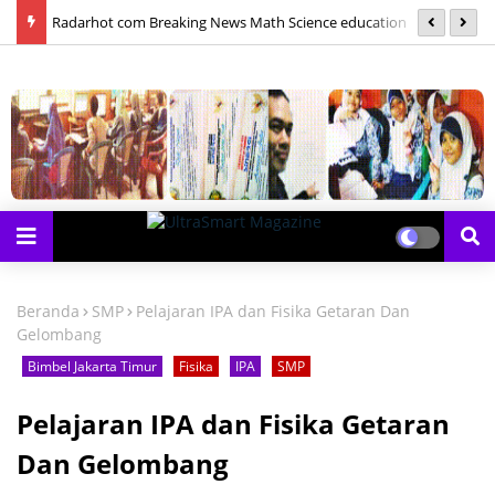
las
Radarhot com Breaking News Math Science education
S
Beranda
SMP
Pelajaran IPA dan Fisika Getaran Dan
Gelombang
Bimbel Jakarta Timur
Fisika
IPA
SMP
Pelajaran IPA dan Fisika Getaran
Dan Gelombang