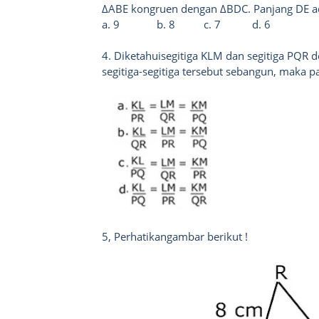
Δ
ABE kongruen dengan
Δ
BDC. Panjang DE 
a. 9
b. 8
c. 7
d. 6
4. Diketahuisegitiga KLM dan segitiga PQR 
segitiga-segitiga tersebut sebangun, maka pa
5, Perhatikangambar berikut !