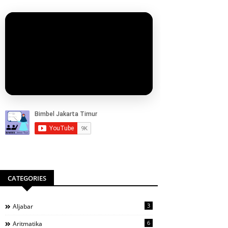
CATEGORIES
3
Aljabar
6
Aritmatika