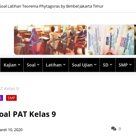
Soal Latihan Teorema Phytagoras by Bimbel Jakarta Timur
Kajian
Soal
Latihan
Soal Ujian
SD
SMP
T Kelas 9
S
SMP
al PAT Kelas 9
0
aret 10, 2020