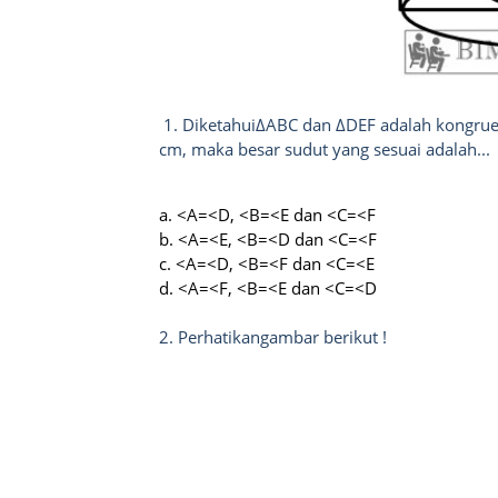
1. DiketahuiΔABC dan ΔDEF adalah kongru
cm, maka besar sudut yang sesuai adalah...
a. <A=<D, <B=<E dan <C=<F
b. <A=<E, <B=<D dan <C=<F
c. <A=<D, <B=<F dan <C=<E
d. <A=<F, <B=<E dan <C=<D
2. Perhatikangambar berikut !