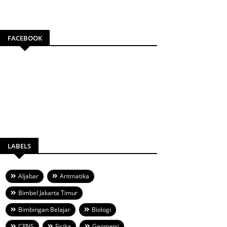
FACEBOOK
LABELS
Aljabar
Aritmatika
Bimbel Jakarta Timur
Bimbingan Belajar
Biologi
CPNS
Fisika
Geometri