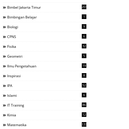
203
Bimbel Jakarta Timur
1
Bimbingan Belajar
9
Biologi
6
CPNS
32
Fisika
5
Geometri
19
Ilmu Pengetahuan
8
Inspirasi
52
IPA
6
Islami
86
IT Training
12
Kimia
133
Matematika