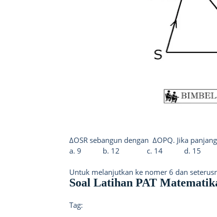
Δ
OSR sebangun dengan
ΔOPQ. Jika panjan
a. 9
b. 12
c. 14
d. 15
Untuk melanjutkan ke nomer 6 dan seterusnya
Soal Latihan PAT Matematika
Tag: