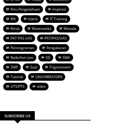
Ilmu Pengetahuan
Inspirasi
IPA
Islami
IT Training
Kimia
Matematika
Metode
PAT PAS UAS
PAT/PAS/UAS
Pemrograman
Pengukuran
Radarhot com
SD
SMA
SMP
Soal
Trigonometri
Tutorial
UN/UNBK/USBN
UTS/PTS
video
SUBSCRIBE US