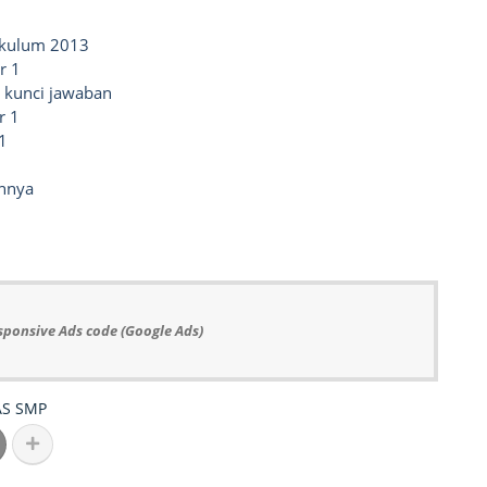
rikulum 2013
r 1
n kunci jawaban
r 1
1
annya
sponsive Ads code (Google Ads)
AS
SMP