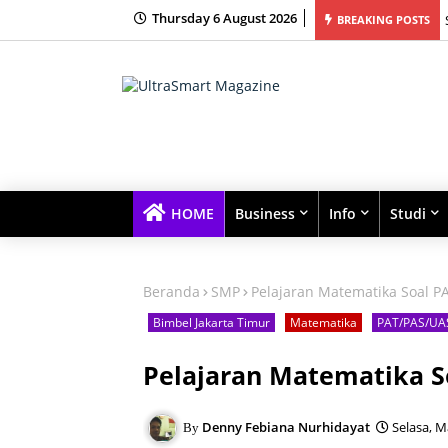
Thursday 6 August 2026
angkatan dan Bentuk Akar
BREAKING POSTS
HOME
Business
Info
Studi
Beranda
SMP
Pelajaran Matematika Soal PA
Bimbel Jakarta Timur
Matematika
PAT/PAS/UA
Pelajaran Matematika So
Denny Febiana Nurhidayat
Selasa, M