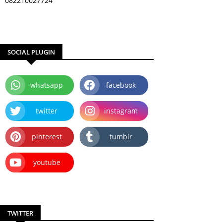
082210027724
SOCIAL PLUGIN
whatsapp
facebook
twitter
instagram
pinterest
tumblr
youtube
TWITTER