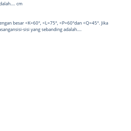
adalah…. cm
dengan besar <K=60°, <L=75°, <P=60°dan <Q=45°. Jika
sangansisi-sisi yang sebanding adalah....